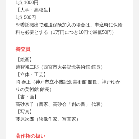
1点 1000円
【大学・高校生】
1点 500円
※委託搬出で運送保険加入の場合は、申込時に保険
料を必要とする（1万円につき10円で最低50円）
審査員
【絵画】
越智裕二郎（西宮市大谷記念美術館 館長）
【立体・工芸】
岡 泰正（神戸市立小磯記念美術館 館長、神戸ゆか
りの美術館 館長）
【書・画】
髙砂京子（書家、髙砂会「創の書」 代表）
【写真】
藤原次郎（映像作家、写真家）
著作権の扱い