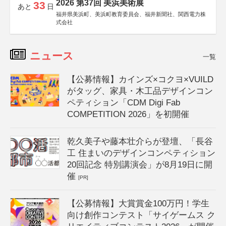
2026 第37回 美浜美術展
33
あと
日
福井県美浜町、美浜町教育委員会、福井新聞社、関西電力株
式会社
ニュース
一覧
【公募情報】カインズ×コクヨ×VUILD
がタッグ、家具・木工品デザインコン
ペティション「CDM Digi Fab
COMPETITION 2026」を初開催
乾久美子や藤本壮介らが登壇、「長谷
工 住まいのデザインコンペティション
20回記念 特別講演会」が8月19日に開
催
[PR]
【公募情報】大賞賞金100万円！学生
向け創作コンテスト「サイゲームス ク