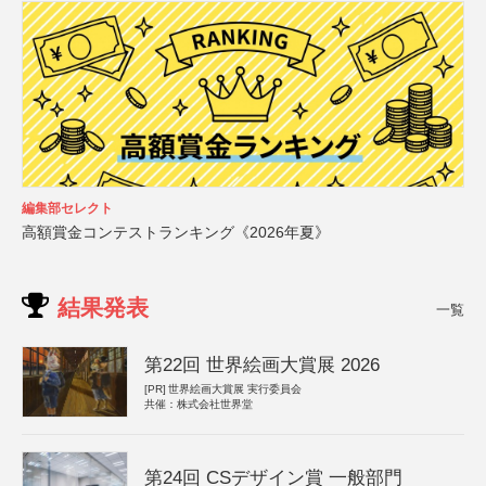
編集部セレクト
高額賞金コンテストランキング《2026年夏》
結果発表
一覧
第22回 世界絵画大賞展 2026
[PR]
世界絵画大賞展 実行委員会
共催：株式会社世界堂
第24回 CSデザイン賞 一般部門