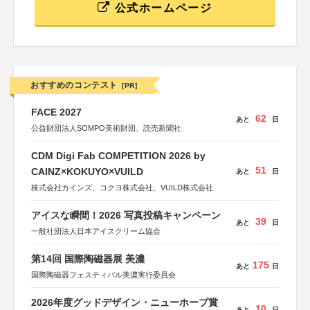
公式ホームページ
おすすめのコンテスト
[PR]
FACE 2027
62
あと
日
公益財団法人SOMPO美術財団、読売新聞社
CDM Digi Fab COMPETITION 2026 by
51
CAINZ×KOKUYO×VUILD
あと
日
株式会社カインズ、コクヨ株式会社、VUILD株式会社
アイスな瞬間！2026 写真投稿キャンペーン
39
あと
日
一般社団法人日本アイスクリーム協会
第14回 国際陶磁器展 美濃
175
あと
日
国際陶磁器フェスティバル美濃実行委員会
2026年度グッドデザイン・ニューホープ賞
10
あと
日