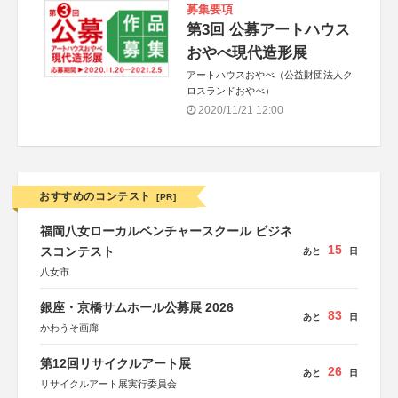
募集要項
第3回 公募アートハウス
おやべ現代造形展
アートハウスおやべ（公益財団法人ク
ロスランドおやべ）
2020/11/21 12:00
おすすめのコンテスト
[PR]
福岡八女ローカルベンチャースクール ビジネ
15
スコンテスト
あと
日
八女市
銀座・京橋サムホール公募展 2026
83
あと
日
かわうそ画廊
第12回リサイクルアート展
26
あと
日
リサイクルアート展実行委員会