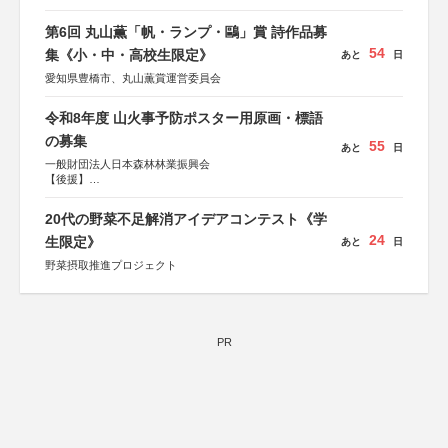
第6回 丸山薫「帆・ランプ・鷗」賞 詩作品募
54
集《小・中・高校生限定》
あと
日
愛知県豊橋市、丸山薫賞運営委員会
令和8年度 山火事予防ポスター用原画・標語
の募集
55
あと
日
一般財団法人日本森林林業振興会
【後援】
総務省消防庁、文部科学省、林野庁、全国森林組合連合
会、森林火災対策協会
20代の野菜不足解消アイデアコンテスト《学
24
生限定》
あと
日
野菜摂取推進プロジェクト
PR