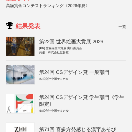
高額賞金コンテストランキング《2026年夏》
結果発表
一覧
第22回 世界絵画大賞展 2026
[PR]
世界絵画大賞展 実行委員会
共催：株式会社世界堂
第24回 CSデザイン賞 一般部門
株式会社中川ケミカル
第24回 CSデザイン賞 学生部門《学生
限定》
株式会社中川ケミカル
第71回 喜多方発感じる漢字あそび