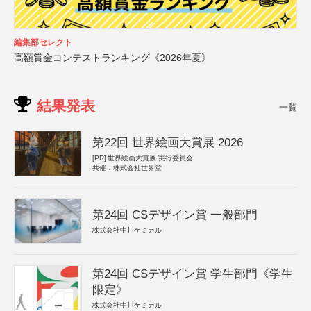
編集部セレクト
高額賞金コンテストランキング《2026年夏》
結果発表
一覧
第22回 世界絵画大賞展 2026
[PR]
世界絵画大賞展 実行委員会
共催：株式会社世界堂
第24回 CSデザイン賞 一般部門
株式会社中川ケミカル
第24回 CSデザイン賞 学生部門《学生
限定》
株式会社中川ケミカル