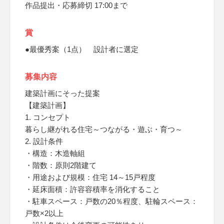
作品提出・応募締切 17:00まで
賞
●最優秀案（1点） 設計者に選定
募集内容
建築計画にそった提案
【建築計画】
1. コンセプト
暮らし継がれる住宅～つながる・遊ぶ・育つ～
2. 設計条件
・構造：木造軸組
・階数：原則2階建て
・用途および規模：住宅 14～15戸程度
・延床面積：許容容積率を消化すること
・駐車スペース：戸数の20％程度、駐輪スペース：
戸数×2以上