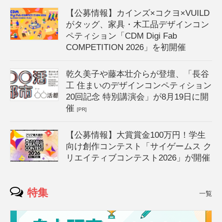
【公募情報】カインズ×コクヨ×VUILD
がタッグ、家具・木工品デザインコン
ペティション「CDM Digi Fab
COMPETITION 2026」を初開催
乾久美子や藤本壮介らが登壇、「長谷
工 住まいのデザインコンペティション
20回記念 特別講演会」が8月19日に開
催
[PR]
【公募情報】大賞賞金100万円！学生
向け創作コンテスト「サイゲームス ク
リエイティブコンテスト2026」が開催
特集
一覧