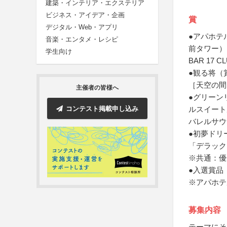
建築・インテリア・エクステリア
ビジネス・アイデア・企画
賞
デジタル・Web・アプリ
●アパホテ
音楽・エンタメ・レシピ
前タワー）
学生向け
BAR 17 
●観る将（
［天空の間
主催者の皆様へ
●グリーン
コンテスト掲載申し込み
ルスイート
バレルサウ
●初夢ドリ
「デラック
※共通：優
●入選賞品
※アパホテ
募集内容
テーマにそ