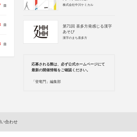
7
株式会社中川ケミカル
日
3
日
第71回 喜多方発感じる漢字
あそび
漢字のまち喜多方
3
日
応募される際は、必ず公式ホームページにて
最新の開催情報をご確認ください。
「登竜門」編集部
問い合わせ