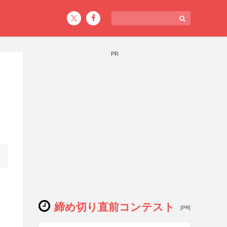
PR
締め切り直前コンテスト
[PR]