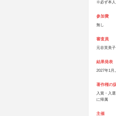
※必ず本人
参加費
無し
審査員
元谷芙美子
結果発表
2027年1
著作権の
入賞・入選
に帰属
主催