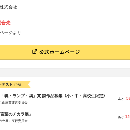
株式会社
問合先
ページより
公式ホームページ
ンテスト
[PR]
薫「帆・ランプ・鷗」賞 詩作品募集《小・中・高校生限定》
5
あと
丸山薫賞運営委員会
と言葉のチカラ展」
12
あと
カラ展」実行委員会