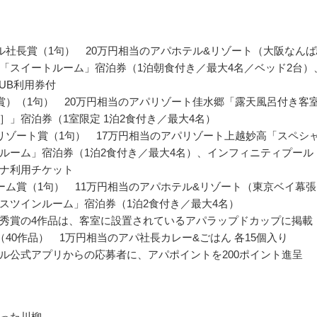
ル社長賞（1句） 20万円相当のアパホテル&リゾート（大阪なんば
「スイートルーム」宿泊券（1泊朝食付き／最大4名／ベッド2台）
CLUB利用券付
賞）（1句） 20万円相当のアパリゾート佳水郷「露天風呂付き客
］」宿泊券（1室限定 1泊2食付き／最大4名）
リゾート賞（1句） 17万円相当のアパリゾート上越妙高「スペシ
ルーム」宿泊券（1泊2食付き／最大4名）、インフィニティプール
ナ利用チケット
ーム賞（1句） 11万円相当のアパホテル&リゾート（東京ベイ幕張
スツインルーム」宿泊券（1泊2食付き／最大4名）
秀賞の4作品は、客室に設置されているアパラップドカップに掲載
（40作品） 1万円相当のアパ社長カレー&ごはん 各15個入り
ル公式アプリからの応募者に、アパポイントを200ポイント進呈
った川柳