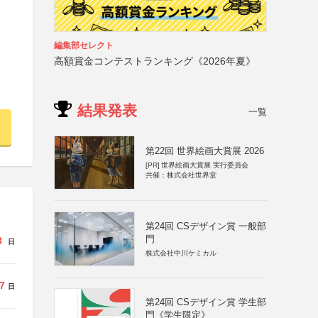
編集部セレクト
高額賞金コンテストランキング《2026年夏》
結果発表
一覧
第22回 世界絵画大賞展 2026
[PR]
世界絵画大賞展 実行委員会
共催：株式会社世界堂
第24回 CSデザイン賞 一般部
門
3
日
株式会社中川ケミカル
7
日
第24回 CSデザイン賞 学生部
門《学生限定》