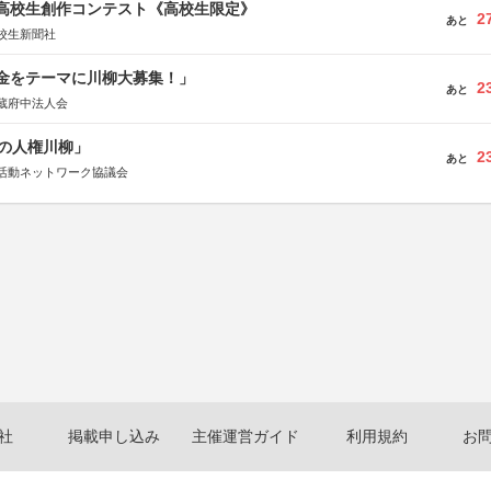
国高校生創作コンテスト《高校生限定》
2
あと
校生新聞社
税金をテーマに川柳大募集！」
2
あと
蔵府中法人会
の人権川柳」
2
あと
活動ネットワーク協議会
社
掲載申し込み
主催運営ガイド
利用規約
お