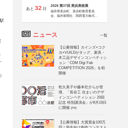
2026 第37回 美浜美術展
32
あと
日
福井県美浜町、美浜町教育委員
会、福井新聞社、関西電力株式会
駅
社
、
ニュース
一覧
室
【公募情報】カインズ×コク
ヨ×VUILDがタッグ、家具・
ャ
木工品デザインコンペティシ
・
ョン「CDM Digi Fab
COMPETITION 2026」を初
開催
）
乾久美子や藤本壮介らが登
壇、「長谷工 住まいのデザ
インコンペティション 20回
記念 特別講演会」が8月19日
に開催
[PR]
【公募情報】大賞賞金100万
円！学生向け創作コンテスト