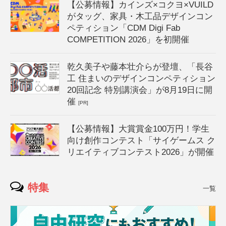
【公募情報】カインズ×コクヨ×VUILD
がタッグ、家具・木工品デザインコン
ペティション「CDM Digi Fab
COMPETITION 2026」を初開催
乾久美子や藤本壮介らが登壇、「長谷
工 住まいのデザインコンペティション
20回記念 特別講演会」が8月19日に開
催
[PR]
【公募情報】大賞賞金100万円！学生
向け創作コンテスト「サイゲームス ク
リエイティブコンテスト2026」が開催
特集
一覧