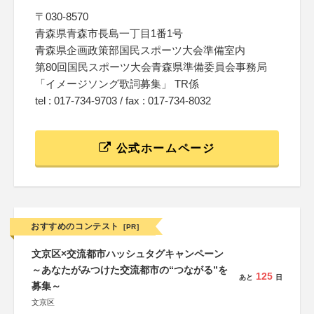
〒030-8570
青森県青森市長島一丁目1番1号
青森県企画政策部国民スポーツ大会準備室内
第80回国民スポーツ大会青森県準備委員会事務局
「イメージソング歌詞募集」 TR係
tel : 017-734-9703 / fax : 017-734-8032
公式ホームページ
おすすめのコンテスト
[PR]
文京区×交流都市ハッシュタグキャンペーン
～あなたがみつけた交流都市の“つながる”を
125
あと
日
募集～
文京区