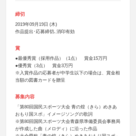
締切
2019年09月19日 (木)
作品提出･応募締切､消印有効
賞
●最優秀賞（採用作品）（1点） 賞金15万円
●優秀賞（3点） 賞金3万円
※入賞作品の応募者が中学生以下の場合は、賞金相
当額の図書カードを贈呈
募集内容
「第80回国民スポーツ大会 青の煌（きら）めきあ
おもり国スポ」イメージソングの歌詞
※第80回国民スポーツ大会青森県準備委員会事務局
が作成した曲（メロディ）に沿った作品
※大会愛称「青の煌（きら）めきあおもり国スポ」