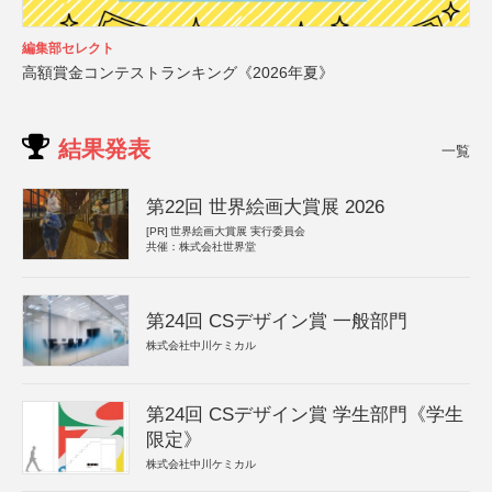
編集部セレクト
高額賞金コンテストランキング《2026年夏》
結果発表
一覧
第22回 世界絵画大賞展 2026
[PR]
世界絵画大賞展 実行委員会
共催：株式会社世界堂
第24回 CSデザイン賞 一般部門
株式会社中川ケミカル
第24回 CSデザイン賞 学生部門《学生
限定》
株式会社中川ケミカル