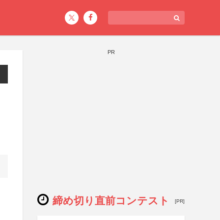
PR
締め切り直前コンテスト
[PR]