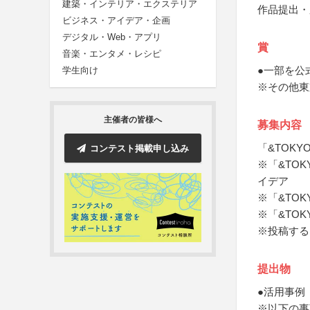
建築・インテリア・エクステリア
作品提出・
ビジネス・アイデア・企画
デジタル・Web・アプリ
賞
音楽・エンタメ・レシピ
●一部を公
学生向け
※その他東
主催者の皆様へ
募集内容
「&TOK
コンテスト掲載申し込み
※「&TO
イデア
※「&TO
※「&TO
※投稿する
提出物
●活用事例
※以下の事