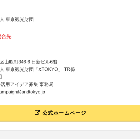
人 東京観光財団
問合先
山吹町346-6 日新ビル6階
 東京観光財団「&TOKYO」 TR係
】
Oの活用アイデア募集 事務局
ocampaign@andtokyo.jp
公式ホームページ