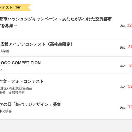
ンテスト
[PR]
流都市ハッシュタグキャンペーン ～あなたがみつけた交流都市
12
”を募集～
あと
生広報アイデアコンテスト《高校生限定》
3
あと
経済学部
LOGO COMPETITION
8
あと
ン
護作文・フォトコンテスト
5
あと
全国老人福祉施設協議会
働省、文部科学省
 化学の日「缶バッジデザイン」募集
7
あと
本化学会