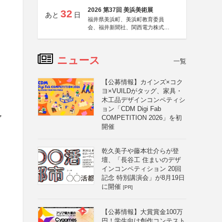
2026 第37回 美浜美術展
32
あと
日
福井県美浜町、美浜町教育委員
会、福井新聞社、関西電力株式会
社
ニュース
一覧
【公募情報】カインズ×コク
ヨ×VUILDがタッグ、家具・
木工品デザインコンペティシ
ョン「CDM Digi Fab
ア
COMPETITION 2026」を初
開催
乾久美子や藤本壮介らが登
壇、「長谷工 住まいのデザ
インコンペティション 20回
記念 特別講演会」が8月19日
に開催
[PR]
【公募情報】大賞賞金100万
円！学生向け創作コンテスト