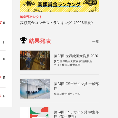
編集部セレクト
7
高額賞金コンテストランキング《2026年夏》
日
結果発表
一覧
1
日
第22回 世界絵画大賞展 2026
日
[PR]
世界絵画大賞展 実行委員会
共催：株式会社世界堂
3
日
第24回 CSデザイン賞 一般部
門
株式会社中川ケミカル
6
日
第24回 CSデザイン賞 学生部
門《学生限定》