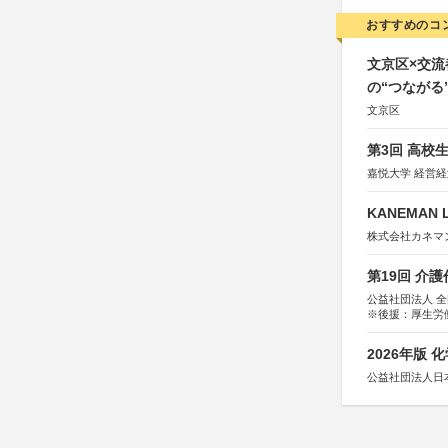
おすすめのコ
文京区×交
の“つながる
文京区
第3回 高校
嘉悦大学 経営
KANEMAN 
株式会社カネマ
第19回 介
公益社団法人 
※後援：厚生労
2026年版
公益社団法人日