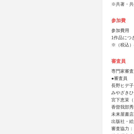
※共著・共
参加費
参加費用
1作品につき
※（税込）
審査員
専門家審査
●審査員
長野ヒデ子
みやざきひ
宮下恵茉（
香曽我部秀
未来屋書店
出版社・絵
審査協力：