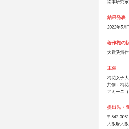
絵本研究家
結果発表
2022年
著作権の
大賞受賞作
主催
梅花女子大
共催：梅花
アミーニ（
提出先・
〒542-0061
大阪府大阪市