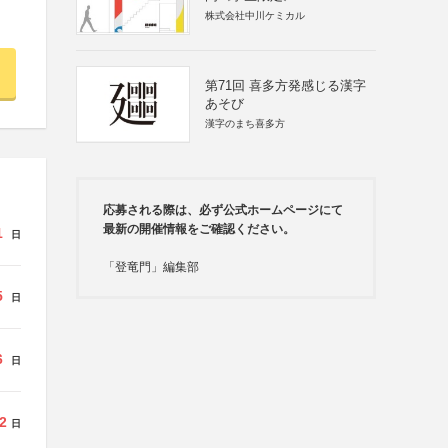
株式会社中川ケミカル
第71回 喜多方発感じる漢字
あそび
漢字のまち喜多方
応募される際は、必ず公式ホームページにて
最新の開催情報をご確認ください。
1
日
「登竜門」編集部
5
日
6
日
2
日