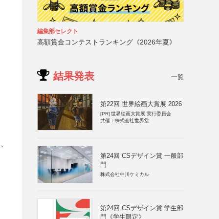
編集部セレクト
高額賞金コンテストランキング《2026年夏》
結果発表
一覧
第22回 世界絵画大賞展 2026
[PR]
世界絵画大賞展 実行委員会
共催：株式会社世界堂
会、
第24回 CSデザイン賞 一般部
門
株式会社中川ケミカル
第24回 CSデザイン賞 学生部
門《学生限定》