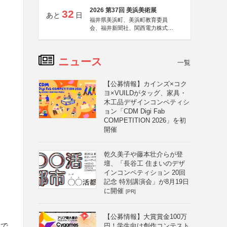
2026 第37回 美浜美術展
32
あと
日
福井県美浜町、美浜町教育委員
会、福井新聞社、関西電力株式会
社
ニュース
一覧
【公募情報】カインズ×コク
ヨ×VUILDがタッグ、家具・
木工品デザインコンペティシ
ョン「CDM Digi Fab
COMPETITION 2026」を初
開催
乾久美子や藤本壮介らが登
壇、「長谷工 住まいのデザ
インコンペティション 20回
記念 特別講演会」が8月19日
に開催
[PR]
【公募情報】大賞賞金100万
きで
円！学生向け創作コンテスト