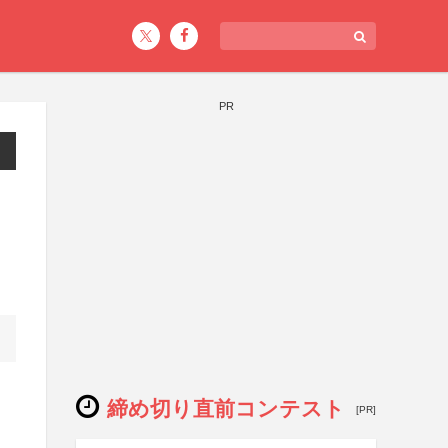
PR
締め切り直前コンテスト
[PR]