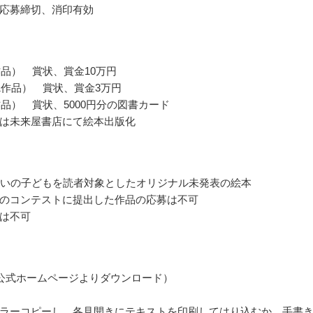
応募締切、消印有効
作品） 賞状、賞金10万円
1作品） 賞状、賞金3万円
作品） 賞状、5000円分の図書カード
は未来屋書店にて絵本出版化
らいの子どもを読者対象としたオリジナル未発表の絵本
のコンテストに提出した作品の応募は不可
は不可
公式ホームページよりダウンロード）
ラーコピーし、各見開きにテキストを印刷してはり込むか、手書