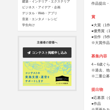
建築・インテリア・エクステリア
作品提出・
ビジネス・アイデア・企画
デジタル・Web・アプリ
賞
音楽・エンタメ・レシピ
●大賞（1
学生向け
●優秀賞（
●佳作（5
※大賞作品
主催者の皆様へ
コンテスト掲載申し込み
募集内容
4～6歳ぐ
※過去、他
※二重公募
提出物
●応募票（
●作品
※原画をカ