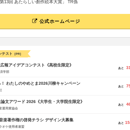
第13回 あたらしい創作絵本大賞」 TR係
公式ホームページ
ンテスト
[PR]
生広報アイデアコンテスト《高校生限定》
3
あと
経済学部
！ わたしのやめとま2026川柳キャンペーン
7
あと
社
論文アワード 2026《大学生・大学院生限定》
4
あと
産運用業協会
版 音楽著作権の啓発チラシ デザイン大募集
15
あと
ラオケ使用者連盟