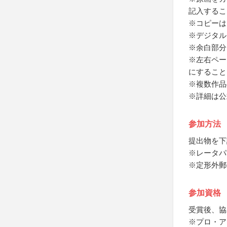
記入するこ
※コピーは
※デジタル
※余白部分
※左右ペー
にすること
※複数作品
※詳細は公
参加方法
提出物を下
※レータパ
※定形外郵
参加資格
受賞後、協
※プロ・ア