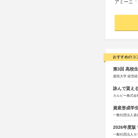
アミーニ「
おすすめのコ
第3回 高校
嘉悦大学 経営
詠んで貰える
カルビー株式会
資産形成学生
一般社団法人資
2026年度
一般社団法人カ