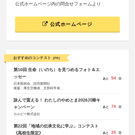
公式ホームページ内の問合せフォームより
公式ホームページ
おすすめのコンテスト
[PR]
第10回 生命（いのち）を見つめるフォト＆エ
ッセー
54
あと
日
日本医師会、読売新聞社
後援：厚生労働省、文部科学省
協賛：東京海上日動火災保険株式会社、東京海上日動あん
しん生命保険株式会社
詠んで貰える！ わたしのやめとま2026川柳キ
74
ャンペーン
あと
日
カルビー株式会社
第22回「地域の伝承文化に学ぶ」コンテスト
26
《高校生限定》
あと
日