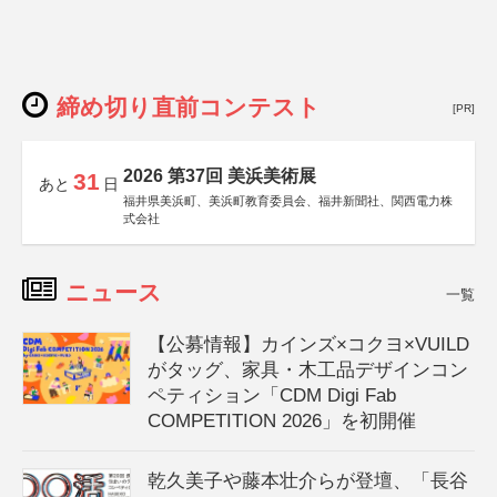
締め切り直前コンテスト
[PR]
2026 第37回 美浜美術展
31
あと
日
福井県美浜町、美浜町教育委員会、福井新聞社、関西電力株
式会社
ニュース
一覧
【公募情報】カインズ×コクヨ×VUILD
がタッグ、家具・木工品デザインコン
ペティション「CDM Digi Fab
COMPETITION 2026」を初開催
乾久美子や藤本壮介らが登壇、「長谷