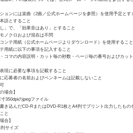
ションには楽曲（2曲／公式ホームページを参照）を使用予定とす
本語とすること
し」で、「効果音はあり」とすること
モノクロおよび混在は不問
コンテ用紙（公式ホームページよりダウンロード）を使用するこ
テ用紙に以下の事項を記入すること
・コマの内容説明・カット毎の秒数・ページ毎の番号およびカッ
表現に必要な事項を記載すること
に応募者の名前およびペンネームは記載しないこと
可
の場合】
寸350dpiのjpegファイル
書き込んだCD-RまたはDVD-R1枚とA4判でプリント出力したもの
こと
場合】
4判サイズ