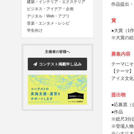
建築・インテリア・エクステリア
作品提出・
ビジネス・アイデア・企画
デジタル・Web・アプリ
賞
音楽・エンタメ・レシピ
●大賞（1
学生向け
※大賞の絵
主催者の皆様へ
募集内容
テーマにそ
コンテスト掲載申し込み
【テーマ】
アイヌ文化
提出物
●応募票（
●作品
※総尺3分
※登場人物
※シナリオ