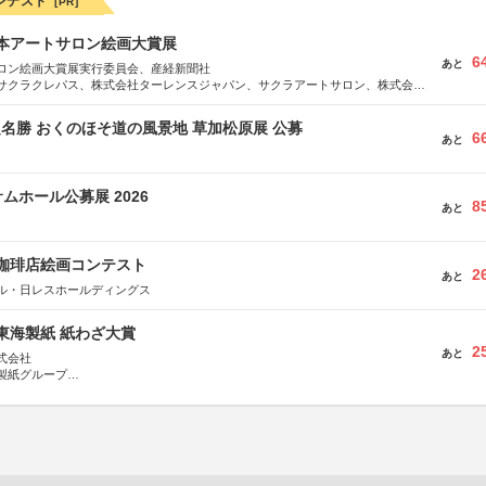
ンテスト
[PR]
日本アートサロン絵画大賞展
6
あと
ロン絵画大賞展実行委員会、産経新聞社
サクラクレパス、株式会社ターレンスジャパン、サクラアートサロン、株式会社
定名勝 おくのほそ道の風景地 草加松原展 公募
6
あと
ムホール公募展 2026
8
あと
乃珈琲店絵画コンテスト
2
あと
ル・日レスホールディングス
種東海製紙 紙わざ大賞
2
あと
式会社
製紙グループ
県長泉町