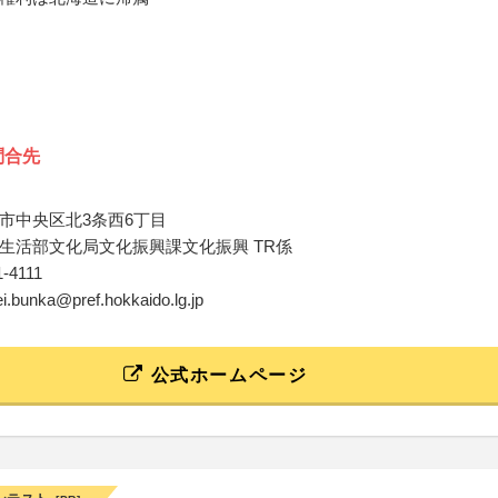
問合先
市中央区北3条西6丁目
生活部文化局文化振興課文化振興 TR係
1-4111
ei.bunka@pref.hokkaido.lg.jp
公式ホームページ