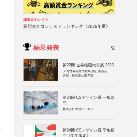
編集部セレクト
高額賞金コンテストランキング《2026年夏》
結果発表
一覧
第22回 世界絵画大賞展 2026
[PR]
世界絵画大賞展 実行委員会
共催：株式会社世界堂
第24回 CSデザイン賞 一般部
門
株式会社中川ケミカル
そ
第24回 CSデザイン賞 学生部
門《学生限定》