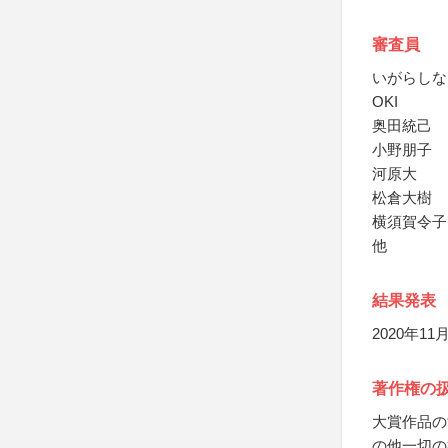
審査員
いがらしな
OKI
奥田統己
小野朋子
河原大
松倉大樹
横須賀令子
他
結果発表
2020年
著作権の
大賞作品の
の他一切の