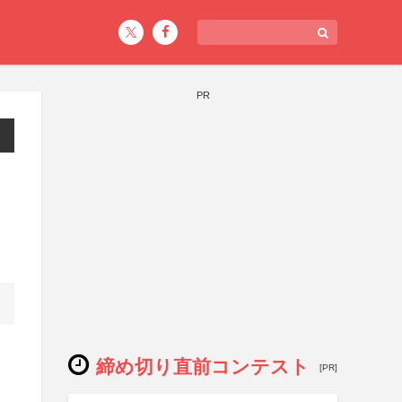
PR
締め切り直前コンテスト
[PR]