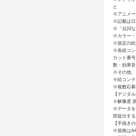
と
※アニメー
※記載は日
※「台詞な
※カラー・
※規定の絵
※各絵コン
カット番号
数・効果音
※その他、
※絵コンテ
※複数応募
【デジタル
※解像度 原
※データを
部提出する
【手描きの
※規格はA