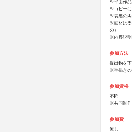
※平面作品
※コピーに
※表裏の両
※画材は墨
の）
※内容説明
参加方法
提出物を下
※手描きの
参加資格
不問
※共同制作
参加費
無し