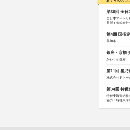
おすすめのコ
第36回 全
全日本アートサ
共催：株式会社
アムス
第4回 国指
草加市
銀座・京橋サ
かわうそ画廊
第11回 星
株式会社ドトー
第34回 特
特種東海製紙株
協力：特種東海
特別協賛：静岡