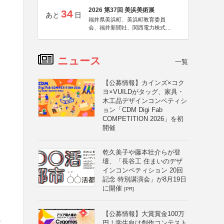
2026 第37回 美浜美術展
34
あと
日
福井県美浜町、美浜町教育委員
会、福井新聞社、関西電力株式会
社
ニュース
一覧
【公募情報】カインズ×コク
ヨ×VUILDがタッグ、家具・
木工品デザインコンペティシ
ョン「CDM Digi Fab
COMPETITION 2026」を初
開催
乾久美子や藤本壮介らが登
壇、「長谷工 住まいのデザ
インコンペティション 20回
記念 特別講演会」が8月19日
に開催
[PR]
【公募情報】大賞賞金100万
こ
円！学生向け創作コンテスト