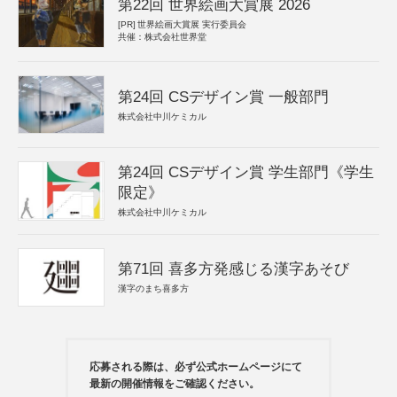
第22回 世界絵画大賞展 2026
[PR]
世界絵画大賞展 実行委員会
共催：株式会社世界堂
第24回 CSデザイン賞 一般部門
株式会社中川ケミカル
第24回 CSデザイン賞 学生部門《学生
限定》
株式会社中川ケミカル
第71回 喜多方発感じる漢字あそび
漢字のまち喜多方
応募される際は、必ず公式ホームページにて
最新の開催情報をご確認ください。