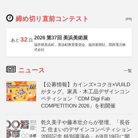
締め切り直前コンテスト
[PR]
2026 第37回 美浜美術展
32
あと
日
福井県美浜町、美浜町教育委員会、福井新聞社、関西電力株
式会社
ニュース
一覧
【公募情報】カインズ×コクヨ×VUILD
がタッグ、家具・木工品デザインコン
ペティション「CDM Digi Fab
COMPETITION 2026」を初開催
乾久美子や藤本壮介らが登壇、「長谷
工 住まいのデザインコンペティション
20回記念 特別講演会」が8月19日に開