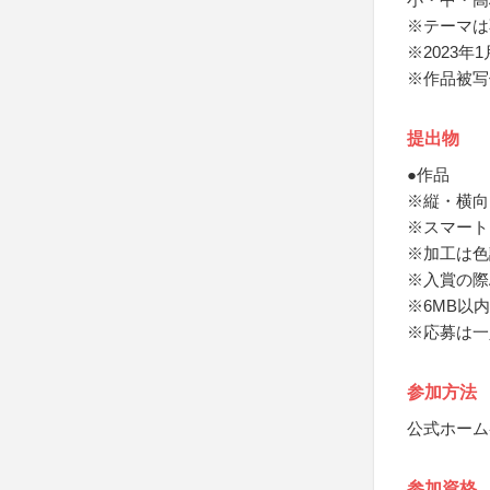
※テーマは
※2023
※作品被写
提出物
●作品
※縦・横向
※スマート
※加工は色
※入賞の際
※6MB以内
※応募は一
参加方法
公式ホーム
参加資格