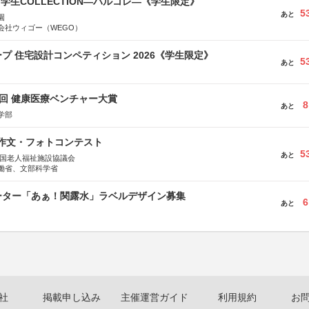
る学生COLLECTION―ハルコレ―《学生限定》
5
あと
園
会社ウィゴー（WEGO）
プ 住宅設計コンペティション 2026《学生限定》
5
あと
1回 健康医療ベンチャー大賞
8
あと
学部
護作文・フォトコンテスト
5
あと
全国老人福祉施設協議会
働省、文部科学省
ーター「あぁ！関露水」ラベルデザイン募集
6
あと
社
掲載申し込み
主催運営ガイド
利用規約
お