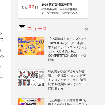
2026 第37回 美浜美術展
32
あと
日
福井県美浜町、美浜町教育委員
会、福井新聞社、関西電力株式会
社
ニュース
一覧
ク
【公募情報】カインズ×コク
トで
ヨ×VUILDがタッグ、家具・
木工品デザインコンペティシ
セ
ョン「CDM Digi Fab
COMPETITION 2026」を初
での
開催
ピ
乾久美子や藤本壮介らが登
壇、「長谷工 住まいのデザ
ア
インコンペティション 20回
記念 特別講演会」が8月19日
に開催
[PR]
【公募情報】大賞賞金100万
円！学生向け創作コンテスト