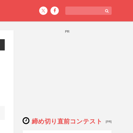
PR
締め切り直前コンテスト
[PR]