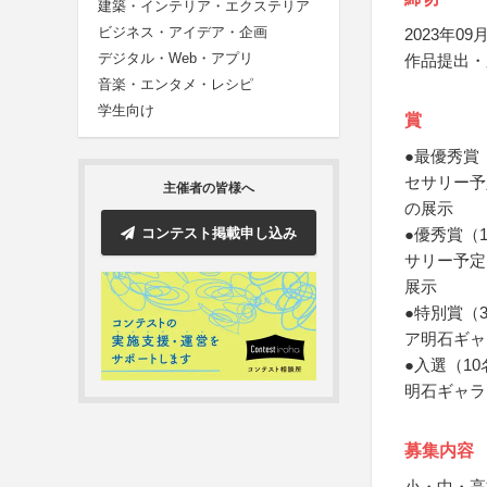
建築・インテリア・エクステリア
ビジネス・アイデア・企画
2023年09月
デジタル・Web・アプリ
作品提出・
音楽・エンタメ・レシピ
学生向け
賞
●最優秀賞
セサリー予
主催者の皆様へ
の展示
コンテスト掲載申し込み
●優秀賞（
サリー予定
展示
●特別賞（
ア明石ギャ
●入選（1
明石ギャラ
募集内容
小・中・高