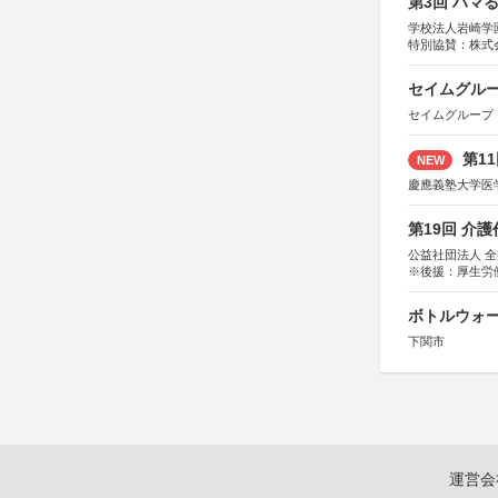
第3回 ハマ
学校法人岩崎学
特別協賛：株式
セイムグルー
セイムグループ
第1
NEW
慶應義塾大学医
第19回 介
公益社団法人 
※後援：厚生労
ボトルウォ
下関市
運営会