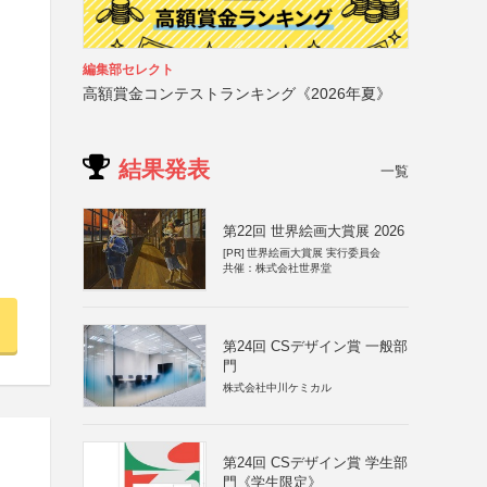
編集部セレクト
高額賞金コンテストランキング《2026年夏》
結果発表
一覧
第22回 世界絵画大賞展 2026
[PR]
世界絵画大賞展 実行委員会
共催：株式会社世界堂
第24回 CSデザイン賞 一般部
門
株式会社中川ケミカル
第24回 CSデザイン賞 学生部
門《学生限定》