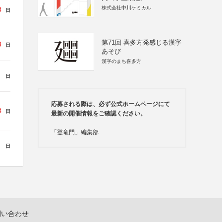
株式会社中川ケミカル
3
日
第71回 喜多方発感じる漢字
3
日
あそび
漢字のまち喜多方
日
応募される際は、必ず公式ホームページにて
3
日
最新の開催情報をご確認ください。
「登竜門」編集部
日
問い合わせ