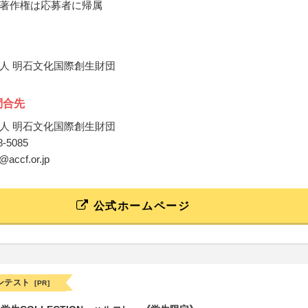
著作権は応募者に帰属
人 明石文化国際創生財団
問合先
人 明石文化国際創生財団
18-5085
i@accf.or.jp
公式ホームページ
ンテスト
[PR]