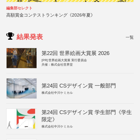
編集部セレクト
高額賞金コンテストランキング《2026年夏》
結果発表
一覧
第22回 世界絵画大賞展 2026
[PR]
世界絵画大賞展 実行委員会
共催：株式会社世界堂
第24回 CSデザイン賞 一般部門
株式会社中川ケミカル
第24回 CSデザイン賞 学生部門《学生
限定》
株式会社中川ケミカル