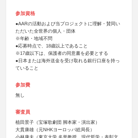
参加資格
●AARの活動および当プロジェクトに理解・賛同い
ただいた全世界の個人・団体
※年齢・地域不問
●応募時点で、18歳以上であること
※17歳以下は、保護者の同意書を必要とする
●日本または海外送金を受け取れる銀行口座を持っ
ていること
参加費
無し
審査員
植田景子（宝塚歌劇団 脚本家・演出家）
大貫康雄（元NHKヨーロッパ総局長）
小林康夫（東京大学 名誉教授、現代哲学・表彰文