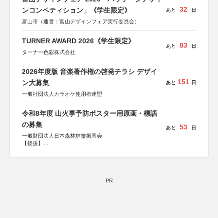
32
ンコンペティション」《学生限定》
あと
日
富山市（運営：富山デザインフェア実行委員会）
TURNER AWARD 2026《学生限定》
83
あと
日
ターナー色彩株式会社
2026年度版 音楽著作権の啓発チラシ デザイ
151
ン大募集
あと
日
一般社団法人カラオケ使用者連盟
令和8年度 山火事予防ポスター用原画・標語
の募集
53
あと
日
一般財団法人日本森林林業振興会
【後援】
総務省消防庁、文部科学省、林野庁、全国森林組合連合
会、森林火災対策協会
PR