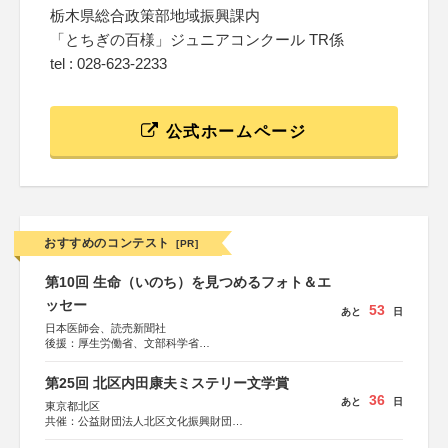
栃木県総合政策部地域振興課内
「とちぎの百様」ジュニアコンクール TR係
tel : 028-623-2233
公式ホームページ
おすすめのコンテスト
[PR]
第10回 生命（いのち）を見つめるフォト＆エ
ッセー
53
あと
日
日本医師会、読売新聞社
後援：厚生労働省、文部科学省
協賛：東京海上日動火災保険株式会社、東京海上日動あん
しん生命保険株式会社
第25回 北区内田康夫ミステリー文学賞
36
あと
日
東京都北区
共催：公益財団法人北区文化振興財団
協力：一般財団法人内田康夫財団