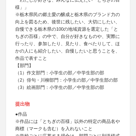
様」」
※栃木県民の郷土愛の醸成と栃木県のブランド力の
向上を図るため、後世に残したい、大切にしたい、
自慢できる栃木県の100の地域資源を選定した「と
ちぎの百様」の中で、自分が好きなものや、実際に
行ったり、参加したり、見たり、食べたりして、ほ
かの人にも紹介したい、自慢したいと思うことを、
作品で表すこと
【部門】
（1）作文部門：小学生の部／中学生部の部
（2）俳句・川柳部門：小学生の部／中学生部の部
（3）絵画部門：小学生の部／中学生部の部
提出物
●作品
※作品には「とちぎの百様」以外の特定の商品名や
商標（マークも含む）を入れないこと
※学校ごとに応募する場合は、部門ごとに別添様式