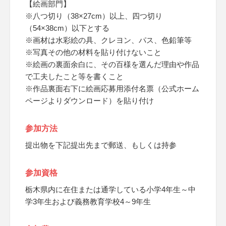
【絵画部門】
※八つ切り（38×27cm）以上、四つ切り
（54×38cm）以下とする
※画材は水彩絵の具、クレヨン、パス、色鉛筆等
※写真その他の材料を貼り付けないこと
※絵画の裏面余白に、その百様を選んだ理由や作品
で工夫したこと等を書くこと
※作品裏面右下に絵画応募用添付名票（公式ホーム
ページよりダウンロード）を貼り付け
参加方法
提出物を下記提出先まで郵送、もしくは持参
参加資格
栃木県内に在住または通学している小学4年生～中
学3年生および義務教育学校4～9年生