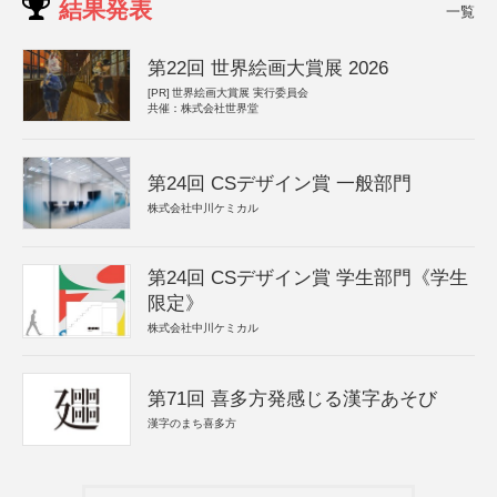
結果発表
一覧
第22回 世界絵画大賞展 2026
[PR]
世界絵画大賞展 実行委員会
共催：株式会社世界堂
第24回 CSデザイン賞 一般部門
株式会社中川ケミカル
第24回 CSデザイン賞 学生部門《学生
限定》
株式会社中川ケミカル
第71回 喜多方発感じる漢字あそび
漢字のまち喜多方