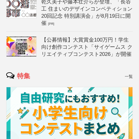
乾久美子や藤本壮介らが登壇、「長谷
工 住まいのデザインコンペティション
20回記念 特別講演会」が8月19日に開
催
[PR]
【公募情報】大賞賞金100万円！学生
向け創作コンテスト「サイゲームス ク
リエイティブコンテスト2026」が開催
特集
一覧