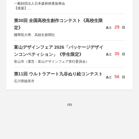
一般財団法人日本森林林業振興会
【後援】
総務省消防庁、文部科学省、林野庁、全国森林組合連合
会、森林火災対策協会
第30回 全国高校生創作コンテスト《高校生限
29
定》
あと
日
國學院大學、高校生新聞社
富山デザインフェア 2026「パッケージデザイ
35
ンコンペティション」《学生限定》
あと
日
富山市（運営：富山デザインフェア実行委員会）
第11回 ウルトラアート九谷ぬり絵コンテスト
56
あと
日
石川県能美市
PR