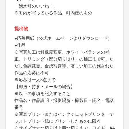
「湧水町のいいね！」
※町内が写っている作品、町内産のもの
提出物
●応募用紙（公式ホームページよりダウンロード）
●作品
※写真加工は解像度変更、ホワイトバランスの補
正、トリミング（部分切り取り）の補正まで可、た
だし色調変更、合成写真等、著しい加工の施された
作品の応募は不可
※応募は一人3点まで
【郵送・持参・メールの場合】
※以下の事項を記入すること
作品名・作品説明・撮影場所・撮影日・氏名・電話
番号
※写真プリントまたはインクジェットプリンターで
フォトプリント紙にプリントしたものに限る
※サイズは六つ切り以上四つ切りまで、ワイド、A4