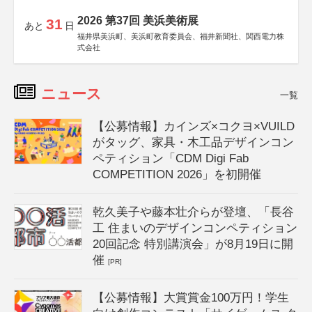
2026 第37回 美浜美術展
31
あと
日
福井県美浜町、美浜町教育委員会、福井新聞社、関西電力株
式会社
ニュース
一覧
【公募情報】カインズ×コクヨ×VUILD
がタッグ、家具・木工品デザインコン
ペティション「CDM Digi Fab
COMPETITION 2026」を初開催
乾久美子や藤本壮介らが登壇、「長谷
工 住まいのデザインコンペティション
20回記念 特別講演会」が8月19日に開
催
[PR]
【公募情報】大賞賞金100万円！学生