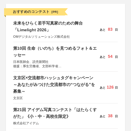
おすすめのコンテスト
[PR]
未来をひらく若手写真家のための舞台
83
「Limelight 2026」
あと
日
OMデジタルソリューションズ株式会社
第10回 生命（いのち）を見つめるフォト＆エ
ッセー
54
あと
日
日本医師会、読売新聞社
後援：厚生労働省、文部科学省
協賛：東京海上日動火災保険株式会社、東京海上日動あん
しん生命保険株式会社
文京区×交流都市ハッシュタグキャンペーン
～あなたがみつけた交流都市の“つながる”を
126
あと
日
募集～
文京区
第21回 アイデム写真コンテスト「はたらくす
38
がた」《小・中・高校生限定》
あと
日
株式会社アイデム