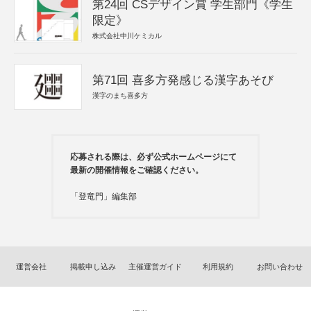
第24回 CSデザイン賞 学生部門《学生
限定》
株式会社中川ケミカル
第71回 喜多方発感じる漢字あそび
漢字のまち喜多方
応募される際は、必ず公式ホームページにて
最新の開催情報をご確認ください。
「登竜門」編集部
運営会社
掲載申し込み
主催運営ガイド
利用規約
お問い合わせ