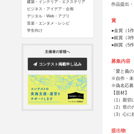
建築・インテリア・エクステリア
作品提出・
ビジネス・アイデア・企画
デジタル・Web・アプリ
賞
音楽・エンタメ・レシピ
●金賞（1
学生向け
●銀賞（3
●銅賞（5
主催者の皆様へ
募集内容
コンテスト掲載申し込み
「愛と義の
※自作・未
※偽名応募
【題材】
（1）親切
（2）世の
（3）心に
提出物