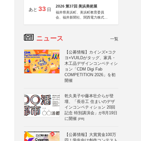
2026 第37回 美浜美術展
33
あと
日
福井県美浜町、美浜町教育委員
会、福井新聞社、関西電力株式会
社
ニュース
一覧
【公募情報】カインズ×コク
ヨ×VUILDがタッグ、家具・
木工品デザインコンペティシ
ョン「CDM Digi Fab
COMPETITION 2026」を初
開催
乾久美子や藤本壮介らが登
壇、「長谷工 住まいのデザ
インコンペティション 20回
記念 特別講演会」が8月19日
に開催
[PR]
【公募情報】大賞賞金100万
円！学生向け創作コンテスト