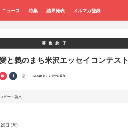
ニュース
特集
結果発表
メルマガ登録
募集終了
 愛と義のまち米沢エッセイコンテス
Googleカレンダーに追加
コピー・論文
20日 (月)