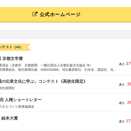
公式ホームページ
ンテスト
[PR]
回 京都文学賞
27
あと
委員会（京都市、京都新聞、一般社団法人京都出版文化協会 等）
店商業組合、朝日新聞出版、KADOKAWA、河出書房新社、幻冬舎、講談社、光文
学館、祥伝社、新潮社、淡交社、ちいさいミシマ社、徳間書店、早川書房、PHP
、文藝春秋、ポプラ社、毎日新聞出版
地域の伝承文化に学ぶ」コンテスト《高校生限定》
2
あと
校生新聞社
5回 人権ショートレター
2
あと
のまちづくり推進協議会
ボ 絵本大賞
17
あと