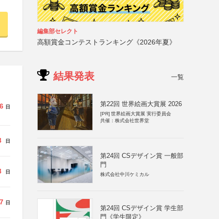
編集部セレクト
高額賞金コンテストランキング《2026年夏》
結果発表
一覧
第22回 世界絵画大賞展 2026
6
日
[PR]
世界絵画大賞展 実行委員会
共催：株式会社世界堂
8
日
第24回 CSデザイン賞 一般部
門
8
日
株式会社中川ケミカル
7
日
第24回 CSデザイン賞 学生部
門《学生限定》