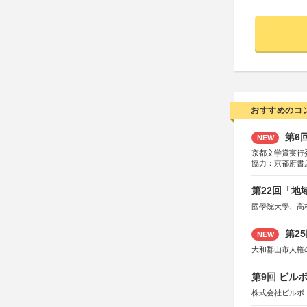
おすすめのコ
第6
NEW
京都文学賞実行
協力：京都府書
社、集英社、小
研究所、双葉社
第22回「
國學院大學、高
第2
NEW
大和郡山市人権
第9回 ビル
株式会社ビルボ