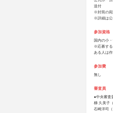
送付
※封筒の宛
※詳細は公
参加資格
国内の小・
※応募する
ある人は作
参加費
無し
審査員
●中央審査
梯 久美子
石崎洋司（