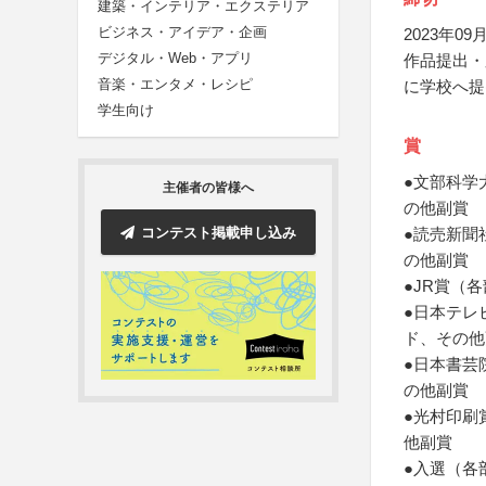
建築・インテリア・エクステリア
ビジネス・アイデア・企画
2023年09月
デジタル・Web・アプリ
作品提出・
音楽・エンタメ・レシピ
に学校へ提
学生向け
賞
●文部科学
主催者の皆様へ
の他副賞
コンテスト掲載申し込み
●読売新聞
の他副賞
●JR賞（
●日本テレ
ド、その他
●日本書芸
の他副賞
●光村印刷
他副賞
●入選（各