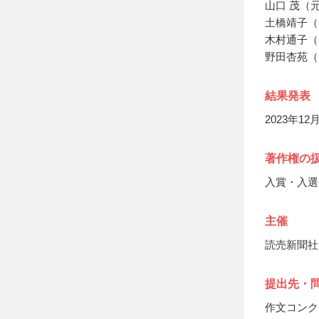
山口 茂（
土橋靖子（
木村通子（
野田杏苑（
結果発表
2023年
著作権の
入賞・入選
主催
読売新聞社
提出先・
作文コンク