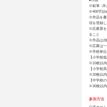
※鉛筆（B
※400字
※作品を書
項を登録し
※応募票を
ること
※作品は2
※応募は一
※学校単位
【小学校低
※10枚以
【小学校高
※20枚以
【中学校の
※30枚以
参加方法
公式ホーム