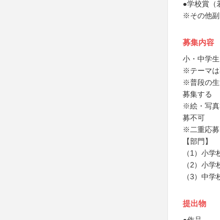
●学校賞（
※その他副
募集内容
小・中学生
※テーマは
※普段の生
募集する
※絵・写真
募不可
※二重応募
【部門】
（1）小学
（2）小学
（3）中学
提出物
●作品