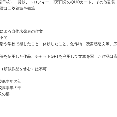
若干校） 賞状、トロフィー、3万円分のQUOカード、その他副賞
賞は三菱鉛筆色鉛筆
による自作未発表の作文
不問
活や学校で感じたこと、体験したこと、創作物、読書感想文等、
等を使用した作品、チャットGPTを利用して文章を写した作品は
（類似作品を含む）は不可
校低学年の部
校高学年の部
校の部