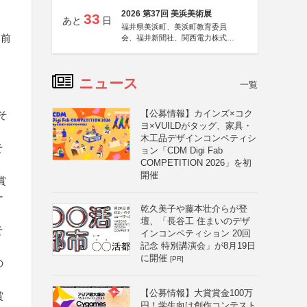
2026 第37回 美浜美術展
33
あと
日
福井県美浜町、美浜町教育委員
り前
会、福井新聞社、関西電力株式会
社
ニュース
一覧
【公募情報】カインズ×コク
そ
ヨ×VUILDがタッグ、家具・
木工品デザインコンペティシ
そ
ョン「CDM Digi Fab
COMPETITION 2026」を初
開催
賞
ー
乾久美子や藤本壮介らが登
壇、「長谷工 住まいのデザ
そ
インコンペティション 20回
記念 特別講演会」が8月19日
に開催
[PR]
の
【公募情報】大賞賞金100万
賞
円！学生向け創作コンテスト