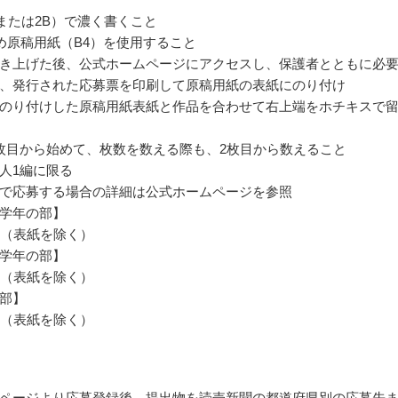
または2B）で濃く書くこと
詰め原稿用紙（B4）を使用すること
き上げた後、公式ホームページにアクセスし、保護者とともに必
、発行された応募票を印刷して原稿用紙の表紙にのり付け
のり付けした原稿用紙表紙と作品を合わせて右上端をホチキスで
枚目から始めて、枚数を数える際も、2枚目から数えること
人1編に限る
で応募する場合の詳細は公式ホームページを参照
学年の部】
内（表紙を除く）
学年の部】
内（表紙を除く）
部】
内（表紙を除く）
ページより応募登録後、提出物を読売新聞の都道府県別の応募先