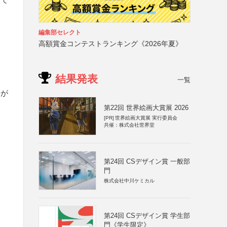
編集部セレクト
高額賞金コンテストランキング《2026年夏》
結果発表
一覧
安が
第22回 世界絵画大賞展 2026
[PR]
世界絵画大賞展 実行委員会
共催：株式会社世界堂
第24回 CSデザイン賞 一般部
門
株式会社中川ケミカル
第24回 CSデザイン賞 学生部
門《学生限定》