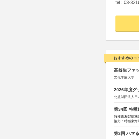
tel : 03-32
おすすめのコ
高校生ファッ
文化学園大学
2026年度
公益財団法人日
第34回 特
特種東海製紙株
協力：特種東海
特別協賛：静岡
第3回 ハマ