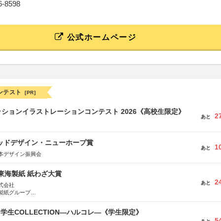
16-8598
公式ホームページ
ンテスト
[PR]
ションイラストレーションコンテスト 2026《高校生限定》
2
あと
グッドデザイン・ニューホープ賞
1
あと
本デザイン振興会
種東海製紙 紙わざ大賞
2
あと
式会社
製紙グループ
県長泉町
る学生COLLECTION―ハルコレ―《学生限定》
5