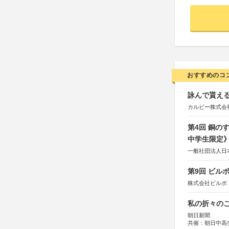
おすすめのコ
詠んで貰える
カルビー株式会
第4回 銅の
中学生限定
一般社団法人日
第9回 ビル
株式会社ビルボ
私の折々のこ
朝日新聞
共催：朝日中高