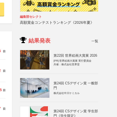
編集部セレクト
高額賞金コンテストランキング《2026年夏》
結果発表
一覧
4
日
第22回 世界絵画大賞展 2026
[PR]
世界絵画大賞展 実行委員会
共催：株式会社世界堂
2
日
第24回 CSデザイン賞 一般部
門
5
日
株式会社中川ケミカル
7
日
第24回 CSデザイン賞 学生部
門《学生限定》