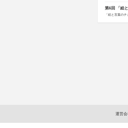
第6回 「絵
「絵と言葉のチ
運営会