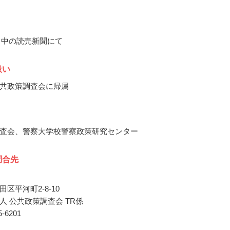
2月中の読売新聞にて
扱い
共政策調査会に帰属
査会、警察大学校警察政策研究センター
問合先
区平河町2-8-10
人 公共政策調査会 TR係
65-6201