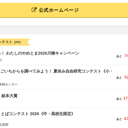
公式ホームページ
ンテスト
[PR]
！ わたしのやめとま2026川柳キャンペーン
7
あと
社
すごいちからを調べてみよう！ 夏休み自由研究コンテスト《小・
5
》
あと
本銅センター
ボ 絵本大賞
17
あと
とばコンテスト 2026《中・高校生限定》
6
あと
生新聞