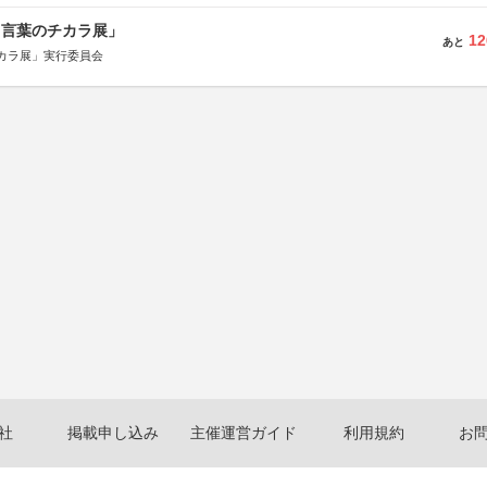
と言葉のチカラ展」
12
あと
カラ展」実行委員会
社
掲載申し込み
主催運営ガイド
利用規約
お