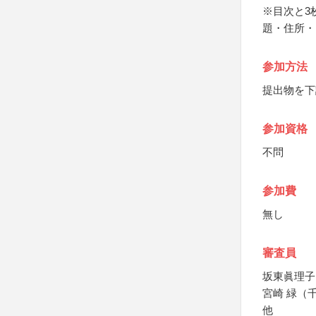
※目次と3
題・住所・
参加方法
提出物を下
参加資格
不問
参加費
無し
審査員
坂東眞理子
宮崎 緑（
他