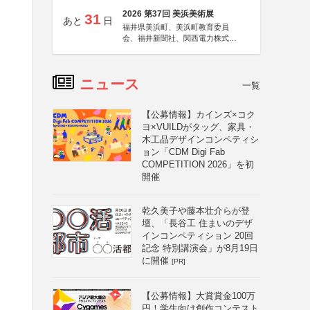
2026 第37回 美浜美術展
31
あと
日
福井県美浜町、美浜町教育委員
会、福井新聞社、関西電力株式会
社
ニュース
一覧
【公募情報】カインズ×コク
ヨ×VUILDがタッグ、家具・
木工品デザインコンペティシ
ョン「CDM Digi Fab
COMPETITION 2026」を初
開催
乾久美子や藤本壮介らが登
壇、「長谷工 住まいのデザ
インコンペティション 20回
記念 特別講演会」が8月19日
に開催
[PR]
【公募情報】大賞賞金100万
円！学生向け創作コンテスト