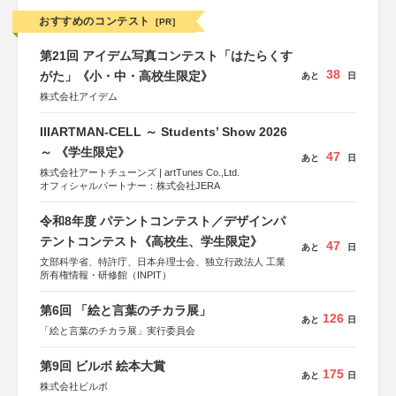
おすすめのコンテスト
[PR]
第21回 アイデム写真コンテスト「はたらくす
38
がた」《小・中・高校生限定》
あと
日
株式会社アイデム
IIIARTMAN-CELL ～ Students’ Show 2026
～ 《学生限定》
47
あと
日
株式会社アートチューンズ | artTunes Co.,Ltd.
オフィシャルパートナー：株式会社JERA
令和8年度 パテントコンテスト／デザインパ
テントコンテスト《高校生、学生限定》
47
あと
日
文部科学省、特許庁、日本弁理士会、独立行政法人 工業
所有権情報・研修館（INPIT）
第6回 「絵と言葉のチカラ展」
126
あと
日
「絵と言葉のチカラ展」実行委員会
第9回 ビルボ 絵本大賞
175
あと
日
株式会社ビルボ