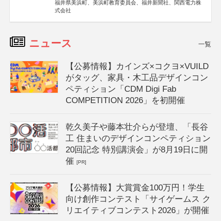
福井県美浜町、美浜町教育委員会、福井新聞社、関西電力株
式会社
ニュース
一覧
【公募情報】カインズ×コクヨ×VUILD
がタッグ、家具・木工品デザインコン
ペティション「CDM Digi Fab
COMPETITION 2026」を初開催
乾久美子や藤本壮介らが登壇、「長谷
工 住まいのデザインコンペティション
20回記念 特別講演会」が8月19日に開
催
[PR]
【公募情報】大賞賞金100万円！学生
向け創作コンテスト「サイゲームス ク
リエイティブコンテスト2026」が開催