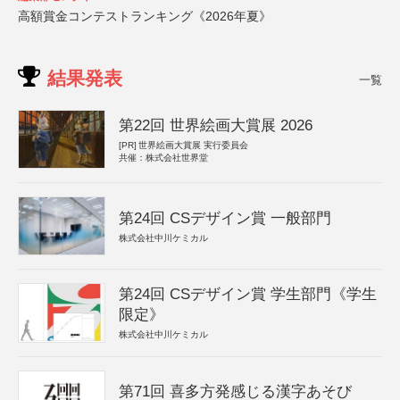
高額賞金コンテストランキング《2026年夏》
結果発表
一覧
第22回 世界絵画大賞展 2026
[PR]
世界絵画大賞展 実行委員会
共催：株式会社世界堂
第24回 CSデザイン賞 一般部門
株式会社中川ケミカル
第24回 CSデザイン賞 学生部門《学生
限定》
株式会社中川ケミカル
第71回 喜多方発感じる漢字あそび