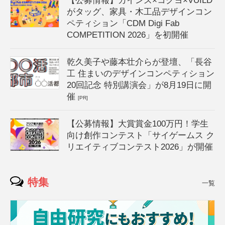
【公募情報】カインズ×コクヨ×VUILD
がタッグ、家具・木工品デザインコン
ペティション「CDM Digi Fab
COMPETITION 2026」を初開催
乾久美子や藤本壮介らが登壇、「長谷
工 住まいのデザインコンペティション
20回記念 特別講演会」が8月19日に開
催
[PR]
【公募情報】大賞賞金100万円！学生
向け創作コンテスト「サイゲームス ク
リエイティブコンテスト2026」が開催
特集
一覧