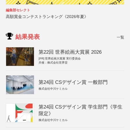
編集部セレクト
高額賞金コンテストランキング《2026年夏》
結果発表
一覧
第22回 世界絵画大賞展 2026
[PR]
世界絵画大賞展 実行委員会
共催：株式会社世界堂
第24回 CSデザイン賞 一般部門
株式会社中川ケミカル
第24回 CSデザイン賞 学生部門《学生
限定》
株式会社中川ケミカル