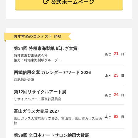
公式ホームページ
おすすめのコンテスト
[PR]
第34回 特種東海製紙 紙わざ大賞
21
あと
日
特種東海製紙株式会社
協力：特種東海製紙グループ
特別協賛：静岡県長泉町
西武信用金庫 カレンダーアワード 2026
23
あと
日
西武信用金庫
第12回リサイクルアート展
24
あと
日
リサイクルアート展実行委員会
富山ガラス大賞展 2027
93
あと
日
富山ガラス大賞展実行委員会、富山市、富山市ガラス美術
館
第36回 全日本アートサロン絵画大賞展