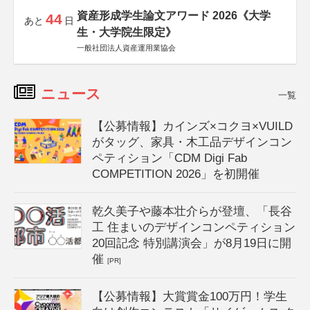
資産形成学生論文アワード 2026《大学
44
あと
日
生・大学院生限定》
一般社団法人資産運用業協会
ニュース
一覧
【公募情報】カインズ×コクヨ×VUILD
がタッグ、家具・木工品デザインコン
ペティション「CDM Digi Fab
COMPETITION 2026」を初開催
乾久美子や藤本壮介らが登壇、「長谷
工 住まいのデザインコンペティション
20回記念 特別講演会」が8月19日に開
催
[PR]
【公募情報】大賞賞金100万円！学生