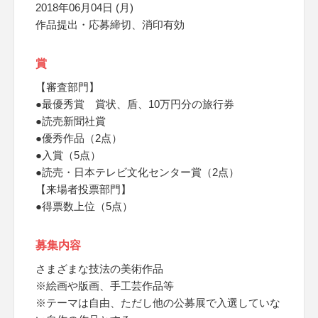
2018年06月04日 (月)
作品提出・応募締切、消印有効
賞
【審査部門】
●最優秀賞 賞状、盾、10万円分の旅行券
●読売新聞社賞
●優秀作品（2点）
●入賞（5点）
●読売・日本テレビ文化センター賞（2点）
【来場者投票部門】
●得票数上位（5点）
募集内容
さまざまな技法の美術作品
※絵画や版画、手工芸作品等
※テーマは自由、ただし他の公募展で入選していな