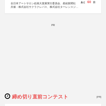
60
あと
日
全日本アートサロン絵画大賞展実行委員会、産経新聞社
共催：株式会社サクラクレパス、株式会社ターレンスジャ
パン、サクラアートサロン、株式会社アムス
PR
締め切り直前コンテスト
[PR]