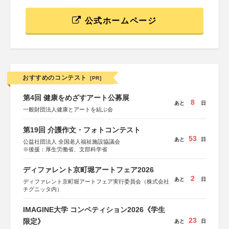
公式ホームページ
おすすめのコンテスト
[PR]
第4回 健康をめざすアート公募展
8
あと
日
一般財団法人健康とアートを結ぶ会
第19回 介護作文・フォトコンテスト
53
あと
日
公益社団法人 全国老人福祉施設協議会
※後援：厚生労働省、文部科学省
ディファレント京町堀アートフェア2026
2
あと
日
ディファレント京町堀アートフェア実行委員会（株式会社
チグニッタ内）
IMAGINE大学 コンペティション2026《学生
23
限定》
あと
日