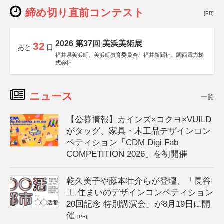
締め切り直前コンテスト
[PR]
2026 第37回 美浜美術展
32
あと
日
福井県美浜町、美浜町教育委員会、福井新聞社、関西電力株
式会社
ニュース
一覧
【公募情報】カインズ×コクヨ×VUILD
がタッグ、家具・木工品デザインコン
ペティション「CDM Digi Fab
COMPETITION 2026」を初開催
乾久美子や藤本壮介らが登壇、「長谷
工 住まいのデザインコンペティション
20回記念 特別講演会」が8月19日に開
催
[PR]