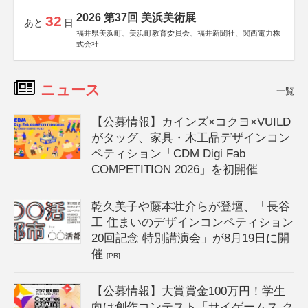
2026 第37回 美浜美術展
32
あと
日
福井県美浜町、美浜町教育委員会、福井新聞社、関西電力株
式会社
ニュース
一覧
【公募情報】カインズ×コクヨ×VUILD
がタッグ、家具・木工品デザインコン
ペティション「CDM Digi Fab
COMPETITION 2026」を初開催
乾久美子や藤本壮介らが登壇、「長谷
工 住まいのデザインコンペティション
20回記念 特別講演会」が8月19日に開
催
[PR]
【公募情報】大賞賞金100万円！学生
向け創作コンテスト「サイゲームス ク