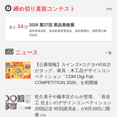
締め切り直前コンテスト
[PR]
2026 第37回 美浜美術展
34
あと
日
福井県美浜町、美浜町教育委員会、福井新聞社、関西電力株
式会社
ニュース
一覧
【公募情報】カインズ×コクヨ×VUILD
がタッグ、家具・木工品デザインコン
ペティション「CDM Digi Fab
COMPETITION 2026」を初開催
乾久美子や藤本壮介らが登壇、「長谷
工 住まいのデザインコンペティション
20回記念 特別講演会」が8月19日に開
催
[PR]