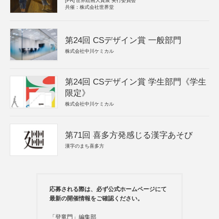
[PR]
世界絵画大賞展 実行委員会
共催：株式会社世界堂
第24回 CSデザイン賞 一般部門
株式会社中川ケミカル
第24回 CSデザイン賞 学生部門《学生
限定》
株式会社中川ケミカル
第71回 喜多方発感じる漢字あそび
漢字のまち喜多方
応募される際は、必ず公式ホームページにて
最新の開催情報をご確認ください。
「登竜門」編集部