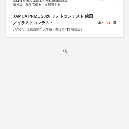
公益社団法人 全国老人福祉施設協議会
※後援：厚生労働省、文部科学省
JAMCA PRIZE 2026 フォトコンテスト 絵画
57
／イラストコンテスト
あと
日
JAMCA（全国自動車大学校・整備専門学校協会）
PR