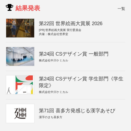
結果発表
一覧
第22回 世界絵画大賞展 2026
[PR]
世界絵画大賞展 実行委員会
共催：株式会社世界堂
第24回 CSデザイン賞 一般部門
株式会社中川ケミカル
第24回 CSデザイン賞 学生部門《学生
限定》
株式会社中川ケミカル
第71回 喜多方発感じる漢字あそび
漢字のまち喜多方