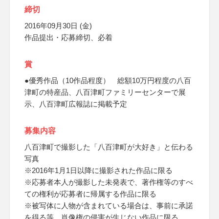
締切
2016年09月30日 (金)
作品提出・応募締切、必着
賞
●優秀作品（10作品程度） 総額10万円程度の八百
津町の特産品、八百津町ファミリーセンターで展
示、八百津町広報誌に掲載予定
募集内容
八百津町で撮影した「八百津町が大好き」と伝わる
写真
※2016年1月1日以降に撮影された作品に限る
※応募者本人が撮影した未発表で、著作権等のすべ
ての権利が応募者に帰属する作品に限る
※被写体に人物が含まれている場合は、事前に承諾
を得る等、肖像権の侵害が生じない作品に限る