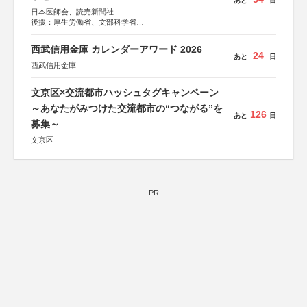
あと
日
日本医師会、読売新聞社
後援：厚生労働省、文部科学省
協賛：東京海上日動火災保険株式会社、東京海上日動あん
しん生命保険株式会社
西武信用金庫 カレンダーアワード 2026
24
あと
日
西武信用金庫
文京区×交流都市ハッシュタグキャンペーン
～あなたがみつけた交流都市の“つながる”を
126
あと
日
募集～
文京区
PR