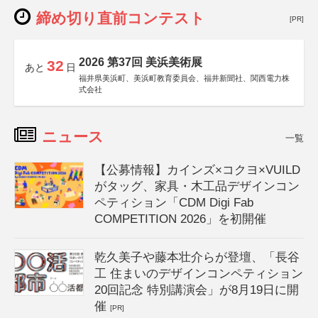
締め切り直前コンテスト
[PR]
2026 第37回 美浜美術展
32
あと
日
福井県美浜町、美浜町教育委員会、福井新聞社、関西電力株
式会社
ニュース
一覧
【公募情報】カインズ×コクヨ×VUILD
がタッグ、家具・木工品デザインコン
ペティション「CDM Digi Fab
COMPETITION 2026」を初開催
乾久美子や藤本壮介らが登壇、「長谷
工 住まいのデザインコンペティション
20回記念 特別講演会」が8月19日に開
催
[PR]