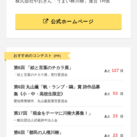
株式会社やおきん「うまい棒川柳」運営 TR係
公式ホームページ
おすすめのコンテスト
[PR]
第6回 「絵と言葉のチカラ展」
127
あと
日
「絵と言葉のチカラ展」実行委員会
第6回 丸山薫「帆・ランプ・鷗」賞 詩作品募
53
集《小・中・高校生限定》
あと
日
愛知県豊橋市、丸山薫賞運営委員会
第17回 「税金をテーマに川柳大募集！」
23
あと
日
一般社団法人武蔵府中法人会
第6回「都民の人権川柳」
23
あと
日