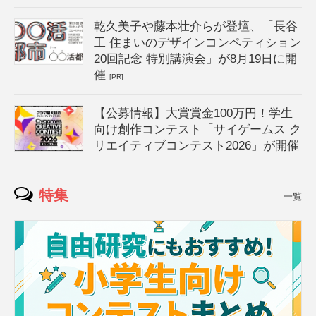
乾久美子や藤本壮介らが登壇、「長谷
工 住まいのデザインコンペティション
20回記念 特別講演会」が8月19日に開
催
[PR]
【公募情報】大賞賞金100万円！学生
向け創作コンテスト「サイゲームス ク
リエイティブコンテスト2026」が開催
特集
一覧