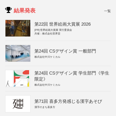
結果発表
一覧
第22回 世界絵画大賞展 2026
[PR]
世界絵画大賞展 実行委員会
共催：株式会社世界堂
第24回 CSデザイン賞 一般部門
株式会社中川ケミカル
第24回 CSデザイン賞 学生部門《学生
限定》
株式会社中川ケミカル
第71回 喜多方発感じる漢字あそび
漢字のまち喜多方