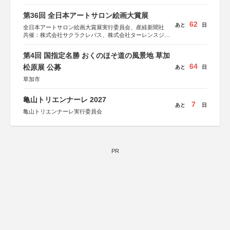
第36回 全日本アートサロン絵画大賞展
62
あと
日
全日本アートサロン絵画大賞展実行委員会、産経新聞社
共催：株式会社サクラクレパス、株式会社ターレンスジャ
パン、サクラアートサロン、株式会社アムス
第4回 国指定名勝 おくのほそ道の風景地 草加
64
松原展 公募
あと
日
草加市
亀山トリエンナーレ 2027
7
あと
日
亀山トリエンナーレ実行委員会
PR