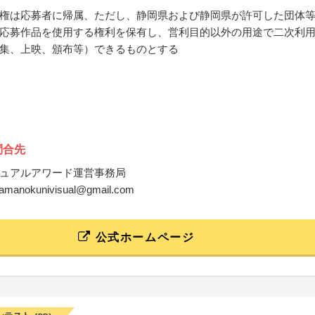
権は応募者に帰属、ただし、静岡県および静岡県が許可した団体
応募作品を使用する権利を保有し、営利目的以外の用途で二次利
集、上映、頒布等）できるものとする
問合先
ュアルアワード運営事務局
o.yamanokunivisual@gmail.com
公式ホームページ