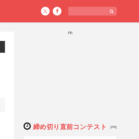
PR
締め切り直前コンテスト
[PR]