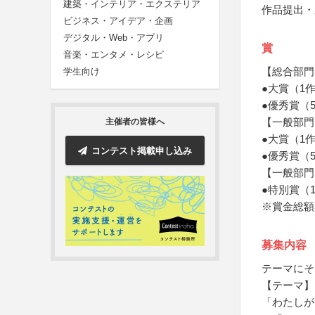
建築・インテリア・エクステリア
作品提出・
ビジネス・アイデア・企画
デジタル・Web・アプリ
賞
音楽・エンタメ・レシピ
【総合部門
学生向け
●大賞（1
●優秀賞（
【一般部門
主催者の皆様へ
●大賞（1
コンテスト掲載申し込み
●優秀賞（
【一般部門
●特別賞（
※賞金総額
募集内容
テーマにそ
【テーマ】
「わたしが