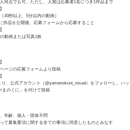
人何点でも可、ただし、入賞は応募者1名につき1作品まで
】
（30秒以上、5分以内の動画）
ubeに作品を公開後、応募フォームから応募すること
】
内の動画または写真1枚
】
ページの応募フォームより投稿
】
ramより、公式アカウント（@yamanokuni_visual）をフォローし、ハ
やまのくに」を付けて投稿
、年齢、個人・団体不問
って募集要項に関する全ての事項に同意したものとみなす