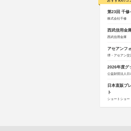
おすすめのコ
第23回 千
株式会社千修
西武信用金庫
西武信用金庫
アセアンフォ
堺・アセアン交
2026年度
公益財団法人日
日本直販プレ
ト
ショートショート