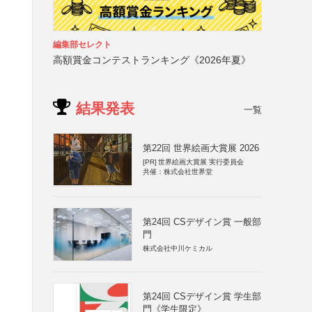
編集部セレクト
高額賞金コンテストランキング《2026年夏》
結果発表
一覧
第22回 世界絵画大賞展 2026
[PR]
世界絵画大賞展 実行委員会
共催：株式会社世界堂
第24回 CSデザイン賞 一般部
門
株式会社中川ケミカル
第24回 CSデザイン賞 学生部
門《学生限定》