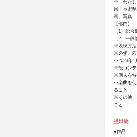
※「わたし
県・長野県
画、写真
【部門】
（1）総合
（2）一般
※表現方法
※必ず、応
※2023
※他コンテ
※個人を特
※楽曲を使
ること
※その他、
こと
提出物
●作品