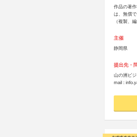
作品の著作
は、無償で
（複製、編
主催
静岡県
提出先・
山の洲ビジ
mail : inf