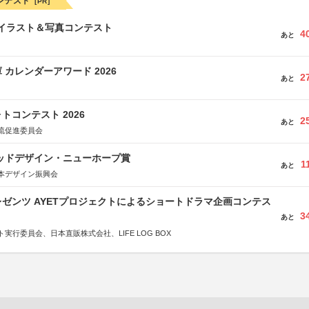
ンテスト
[PR]
修イラスト＆写真コンテスト
4
あと
 カレンダーアワード 2026
2
あと
トコンテスト 2026
2
あと
流促進委員会
グッドデザイン・ニューホープ賞
1
あと
本デザイン振興会
ゼンツ AYETプロジェクトによるショートドラマ企画コンテス
3
あと
実行委員会、日本直販株式会社、LIFE LOG BOX