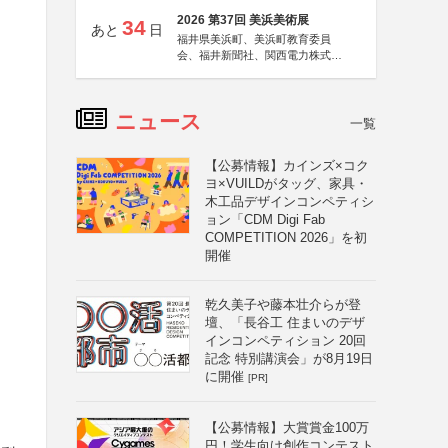
2026 第37回 美浜美術展
34
あと
日
福井県美浜町、美浜町教育委員
会、福井新聞社、関西電力株式会
社
ニュース
一覧
【公募情報】カインズ×コク
ヨ×VUILDがタッグ、家具・
木工品デザインコンペティシ
ョン「CDM Digi Fab
COMPETITION 2026」を初
開催
乾久美子や藤本壮介らが登
壇、「長谷工 住まいのデザ
インコンペティション 20回
記念 特別講演会」が8月19日
に開催
[PR]
【公募情報】大賞賞金100万
円！学生向け創作コンテスト