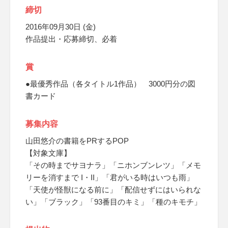
締切
2016年09月30日 (金)
作品提出・応募締切、必着
賞
●最優秀作品（各タイトル1作品） 3000円分の図
書カード
募集内容
山田悠介の書籍をPRするPOP
【対象文庫】
「その時までサヨナラ」「ニホンブンレツ」「メモ
リーを消すまで I・II」「君がいる時はいつも雨」
「天使が怪獣になる前に」「配信せずにはいられな
い」「ブラック」「93番目のキミ」「種のキモチ」