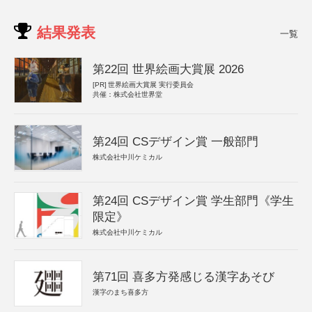
結果発表
一覧
第22回 世界絵画大賞展 2026
[PR]
世界絵画大賞展 実行委員会
共催：株式会社世界堂
第24回 CSデザイン賞 一般部門
株式会社中川ケミカル
第24回 CSデザイン賞 学生部門《学生
限定》
株式会社中川ケミカル
第71回 喜多方発感じる漢字あそび
漢字のまち喜多方