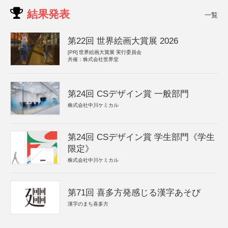
結果発表
一覧
第22回 世界絵画大賞展 2026
[PR]
世界絵画大賞展 実行委員会
共催：株式会社世界堂
第24回 CSデザイン賞 一般部門
株式会社中川ケミカル
第24回 CSデザイン賞 学生部門《学生
限定》
株式会社中川ケミカル
第71回 喜多方発感じる漢字あそび
漢字のまち喜多方