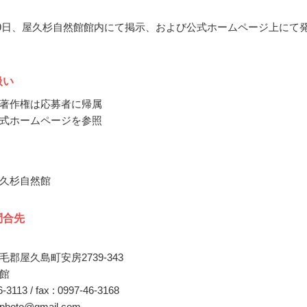
9月9日、屋久杉自然館館内にて掲示、および公式ホームページ上にて
扱い
著作権は応募者に帰属
式ホームページを参照
久杉自然館
問合先
郡屋久島町安房2739-343
館
46-3113 / fax : 0997-46-3168
u.photo@gmail.com