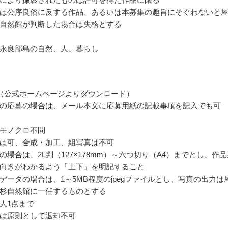
は公序良俗に反する作品、あるいは本募集の趣旨にそぐわないと
自然館が判断した場合は失格とする
永良部島の自然、人、暮らし
（公式ホームページよりダウンロード）
の応募の場合は、メール本文に応募用紙の記載事項を記入でも可
モノクロ不問
は可、合成・加工、組写真は不可
の場合は、2L判（127×178mm）～六つ切り（A4）までとし、作品
向きがわかるよう「上下」を明記すること
データの場合は、1～5MB程度のjpegファイルとし、写真の出力は
杉自然館に一任するものとする
人1点まで
は原則として返却不可