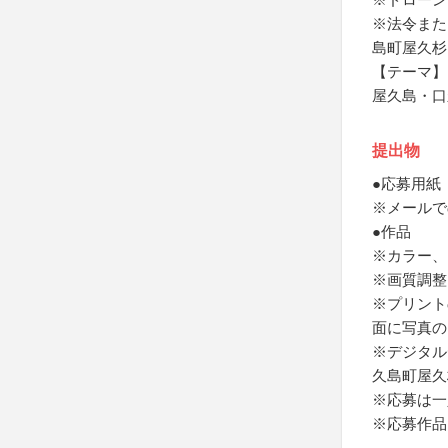
※法令また
島町屋久杉
【テーマ】
屋久島・口
提出物
●応募用紙
※メールで
●作品
※カラー、
※画質調整
※プリント
面に写真の
※デジタル
久島町屋久
※応募は一
※応募作品