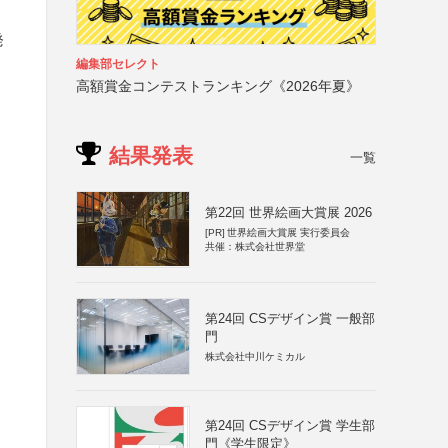
発
編集部セレクト
高額賞金コンテストランキング《2026年夏》
結果発表
一覧
第22回 世界絵画大賞展 2026
[PR]
世界絵画大賞展 実行委員会
共催：株式会社世界堂
第24回 CSデザイン賞 一般部
門
株式会社中川ケミカル
第24回 CSデザイン賞 学生部
門《学生限定》