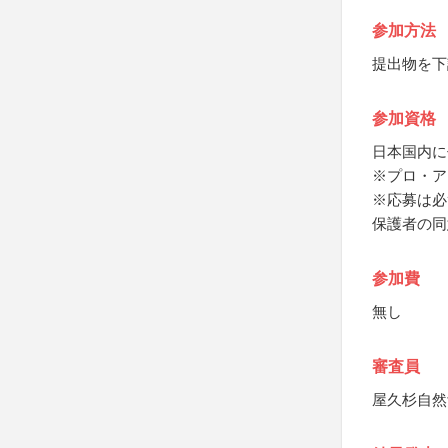
参加方法
提出物を下
参加資格
日本国内に
※プロ・ア
※応募は必
保護者の同
参加費
無し
審査員
屋久杉自然