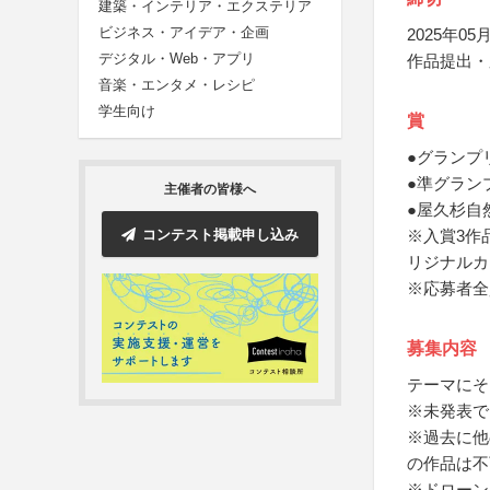
建築・インテリア・エクステリア
ビジネス・アイデア・企画
2025年05月
デジタル・Web・アプリ
作品提出・
音楽・エンタメ・レシピ
学生向け
賞
●グランプ
●準グラン
主催者の皆様へ
●屋久杉自
コンテスト掲載申し込み
※入賞3作
リジナルカ
※応募者全
募集内容
テーマにそ
※未発表で
※過去に他
の作品は不
※ドローン