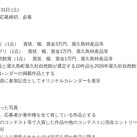
31日 (土)
応募締切、必着
リ（1点） 賞状、楯、賞金3万円、屋久島特産品等
プリ（1点） 賞状、楯、賞金1万円、屋久島特産品等
然館賞（1点） 賞状、楯、賞金1万円、屋久島特産品等
品と屋久島町屋久杉自然館が選定する10作品を2026年屋久杉自然館
レンダーの掲載作品とする
員に参加記念としてオリジナルカレンダーを進呈
った写真
、応募者が著作権を全て有している作品とする
のコンテスト等で入賞した作品や他のコンテストに現在エントリ
可
により撮影されたものは許可を得た作品に限る