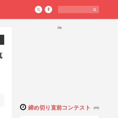
PR
真
締め切り直前コンテスト
[PR]