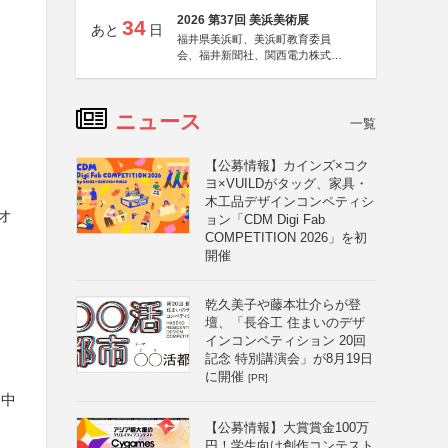
2026 第37回 美浜美術展
34
あと
日
福井県美浜町、美浜町教育委員
会、福井新聞社、関西電力株式会
社
ニュース
一覧
【公募情報】カインズ×コク
ヨ×VUILDがタッグ、家具・
木工品デザインコンペティシ
オ
ョン「CDM Digi Fab
COMPETITION 2026」を初
開催
乾久美子や藤本壮介らが登
壇、「長谷工 住まいのデザ
インコンペティション 20回
記念 特別講演会」が8月19日
に開催
[PR]
ー中
【公募情報】大賞賞金100万
円！学生向け創作コンテスト