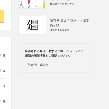
株式会社中川ケミカル
第71回 喜多方発感じる漢字
あそび
漢字のまち喜多方
応募される際は、必ず公式ホームページにて
3
最新の開催情報をご確認ください。
日
「登竜門」編集部
5
日
日
7
日