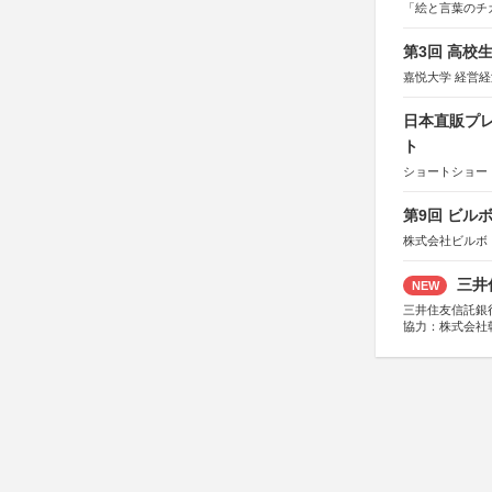
「絵と言葉のチ
第3回 高校
嘉悦大学 経営
日本直販プレ
ト
ショートショート
第9回 ビル
株式会社ビルボ
三井
NEW
三井住友信託銀
協力：株式会社
後援：日本郵便