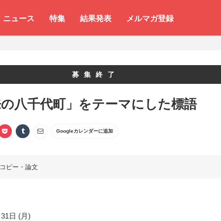
ニュース
特集
結果発表
メルマガ登録
募集終了
来の八千代町」をテーマにした標語
Googleカレンダーに追加
コピー・論文
31日 (月)