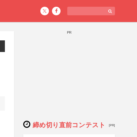
PR
締め切り直前コンテスト
[PR]