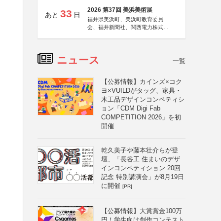
2026 第37回 美浜美術展
33
あと
日
福井県美浜町、美浜町教育委員
会、福井新聞社、関西電力株式会
社
ニュース
一覧
【公募情報】カインズ×コク
ヨ×VUILDがタッグ、家具・
木工品デザインコンペティシ
ョン「CDM Digi Fab
COMPETITION 2026」を初
開催
乾久美子や藤本壮介らが登
壇、「長谷工 住まいのデザ
インコンペティション 20回
記念 特別講演会」が8月19日
に開催
[PR]
【公募情報】大賞賞金100万
円！学生向け創作コンテスト