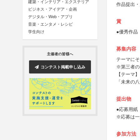
建築・インテリア・エクステリア
作品提出・
ビジネス・アイデア・企画
デジタル・Web・アプリ
賞
音楽・エンタメ・レシピ
●優秀作品
学生向け
募集内容
主催者の皆様へ
テーマにそ
※第三者の
コンテスト掲載申し込み
【テーマ】
「未来の八
提出物
●応募用紙
※応募は一
参加方法