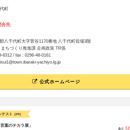
代町
問合先
郡八千代町大字菅谷1170番地 八千代町役場3階
 まちづくり推進課 企画政策 TR係
49-6312 / fax : 0296-48-0161
isui1@town.ibaraki-yachiyo.lg.jp
公式ホームページ
ンテスト
[PR]
と言葉のチカラ展」
12
あと