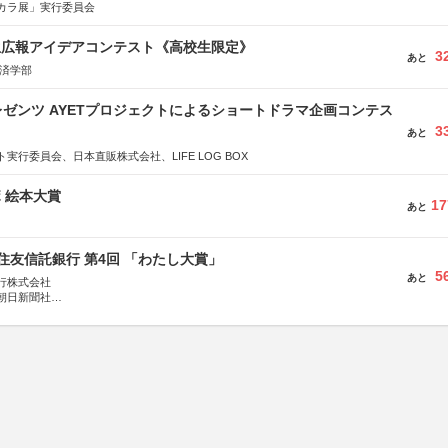
カラ展」実行委員会
生広報アイデアコンテスト《高校生限定》
3
あと
経済学部
ゼンツ AYETプロジェクトによるショートドラマ企画コンテス
3
あと
実行委員会、日本直販株式会社、LIFE LOG BOX
ボ 絵本大賞
17
あと
住友信託銀行 第4回 「わたし大賞」
5
あと
行株式会社
朝日新聞社
株式会社