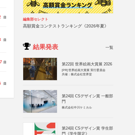
2
日
編集部セレクト
高額賞金コンテストランキング《2026年夏》
3
日
結果発表
一覧
7
日
第22回 世界絵画大賞展 2026
[PR]
世界絵画大賞展 実行委員会
共催：株式会社世界堂
6
日
第24回 CSデザイン賞 一般部
門
株式会社中川ケミカル
第24回 CSデザイン賞 学生部
門《学生限定》