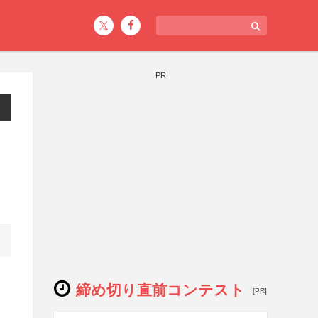
PR
締め切り直前コンテスト
[PR]