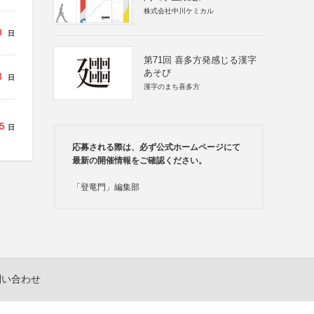
株式会社中川ケミカル
0
日
第71回 喜多方発感じる漢字
あそび
8
日
漢字のまち喜多方
5
日
応募される際は、必ず公式ホームページにて
最新の開催情報をご確認ください。
「登竜門」編集部
問い合わせ