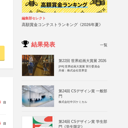
編集部セレクト
高額賞金コンテストランキング《2026年夏》
結果発表
一覧
第22回 世界絵画大賞展 2026
[PR]
世界絵画大賞展 実行委員会
共催：株式会社世界堂
第24回 CSデザイン賞 一般部
門
3
株式会社中川ケミカル
日
第24回 CSデザイン賞 学生部
6
日
門《学生限定》