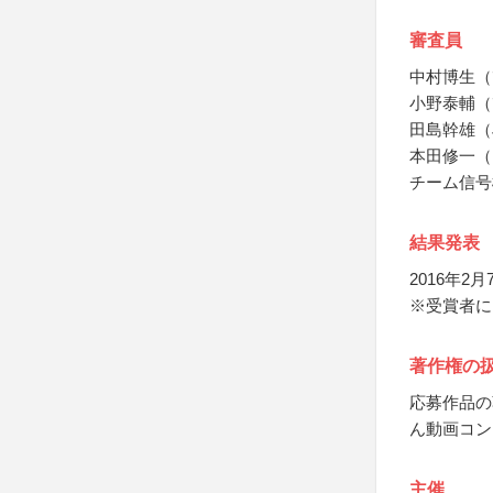
審査員
中村博生（
小野泰輔（
田島幹雄（
本田修一（
チーム信号
結果発表
2016年
※受賞者に
著作権の
応募作品の
ん動画コン
主催