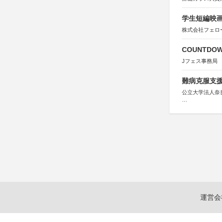
学生短編映画
株式会社フェロ
COUNTDO
Jフェス事務局
難病克服支援
公立大学法人奈
協力：読売新聞
後援：厚生労働
文部科学
奈良県
日本経済団
関西経済連
「“よい仕事
関西文化学術
東京難病団
運営会