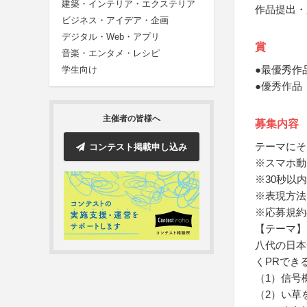
建築・インテリア・エクステリア
作品提出・
ビジネス・アイデア・企画
デジタル・Web・アプリ
賞
音楽・エンタメ・レシピ
●最優秀作
学生向け
●優秀作品
主催者の皆様へ
募集内容
テーマにそ
コンテスト掲載申し込み
※スマホ動
※30秒以
※表現方法
※応募規約
【テーマ】
八代の日本
くPRでき
（1）信号
（2）い草