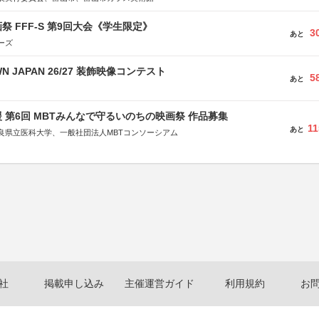
祭 FFF-S 第9回大会《学生限定》
3
あと
ーズ
WN JAPAN 26/27 装飾映像コンテスト
5
あと
 第6回 MBTみんなで守るいのちの映画祭 作品募集
11
あと
良県立医科大学、一般社団法人MBTコンソーシアム
社
省
省
体連合会
合会
おこし”フェア」実行委員会
研究都市推進機構
体連絡協議会
社
掲載申し込み
主催運営ガイド
利用規約
お