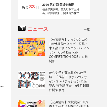
2026 第37回 美浜美術展
33
あと
日
福井県美浜町、美浜町教育委員
会、福井新聞社、関西電力株式会
社
ニュース
一覧
【公募情報】カインズ×コク
ヨ×VUILDがタッグ、家具・
木工品デザインコンペティシ
ョン「CDM Digi Fab
COMPETITION 2026」を初
開催
乾久美子や藤本壮介らが登
壇、「長谷工 住まいのデザ
インコンペティション 20回
を広
記念 特別講演会」が8月19日
に開催
[PR]
【公募情報】大賞賞金100万
円！学生向け創作コンテスト