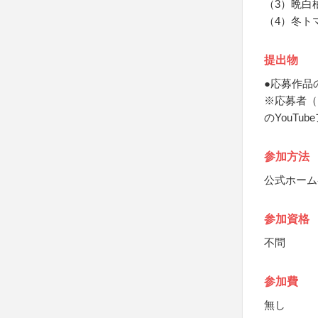
（3）晩白
（4）冬ト
提出物
●応募作品
※応募者（
のYouT
参加方法
公式ホーム
参加資格
不問
参加費
無し