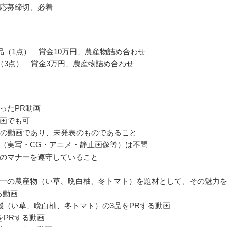
応募締切、必着
品（1点） 賞金10万円、農産物詰め合わせ
（3点） 賞金3万円、農産物詰め合わせ
ったPR動画
画でも可
内の動画であり、未発表のものであること
（実写・CG・アニメ・静止画像等）は不問
のマナーを遵守していること
一の農産物（い草、晩白柚、冬トマト）を題材として、その魅力
る動画
機（い草、晩白柚、冬トマト）の3品をPRする動画
をPRする動画