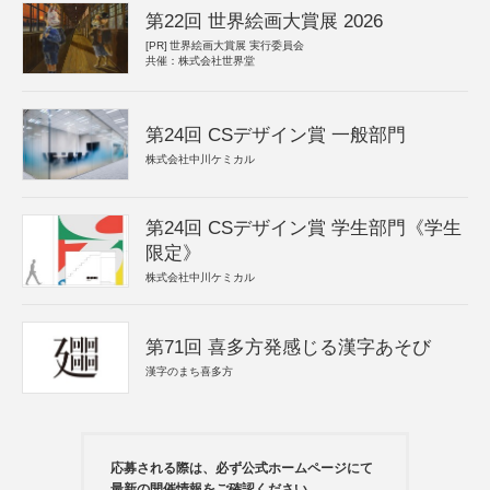
第22回 世界絵画大賞展 2026
[PR]
世界絵画大賞展 実行委員会
共催：株式会社世界堂
第24回 CSデザイン賞 一般部門
株式会社中川ケミカル
第24回 CSデザイン賞 学生部門《学生
限定》
株式会社中川ケミカル
第71回 喜多方発感じる漢字あそび
漢字のまち喜多方
応募される際は、必ず公式ホームページにて
最新の開催情報をご確認ください。