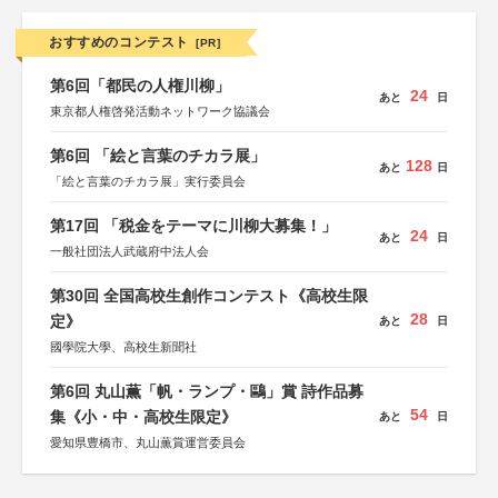
おすすめのコンテスト
[PR]
第6回「都民の人権川柳」
24
あと
日
東京都人権啓発活動ネットワーク協議会
第6回 「絵と言葉のチカラ展」
128
あと
日
「絵と言葉のチカラ展」実行委員会
第17回 「税金をテーマに川柳大募集！」
24
あと
日
一般社団法人武蔵府中法人会
第30回 全国高校生創作コンテスト《高校生限
28
定》
あと
日
國學院大學、高校生新聞社
第6回 丸山薫「帆・ランプ・鷗」賞 詩作品募
54
集《小・中・高校生限定》
あと
日
愛知県豊橋市、丸山薫賞運営委員会