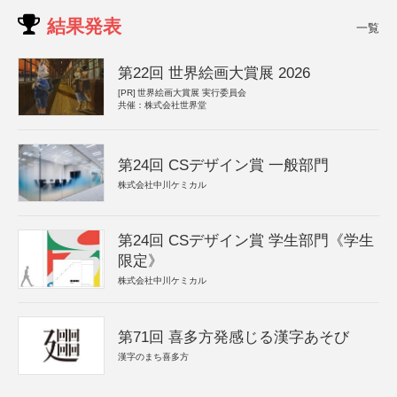
結果発表
一覧
第22回 世界絵画大賞展 2026
[PR]
世界絵画大賞展 実行委員会
共催：株式会社世界堂
第24回 CSデザイン賞 一般部門
株式会社中川ケミカル
第24回 CSデザイン賞 学生部門《学生
限定》
株式会社中川ケミカル
第71回 喜多方発感じる漢字あそび
漢字のまち喜多方