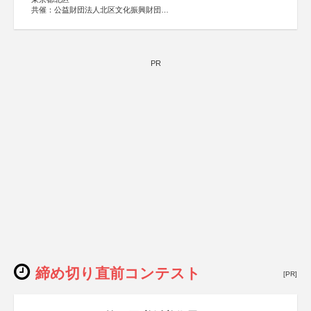
共催：公益財団法人北区文化振興財団
協力：一般財団法人内田康夫財団
協賛：株式会社実業之日本社
PR
締め切り直前コンテスト
[PR]