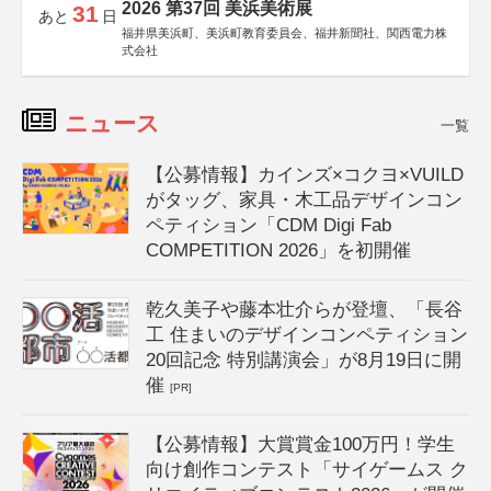
2026 第37回 美浜美術展
31
あと
日
福井県美浜町、美浜町教育委員会、福井新聞社、関西電力株
式会社
ニュース
一覧
【公募情報】カインズ×コクヨ×VUILD
がタッグ、家具・木工品デザインコン
ペティション「CDM Digi Fab
COMPETITION 2026」を初開催
乾久美子や藤本壮介らが登壇、「長谷
工 住まいのデザインコンペティション
20回記念 特別講演会」が8月19日に開
催
[PR]
【公募情報】大賞賞金100万円！学生
向け創作コンテスト「サイゲームス ク