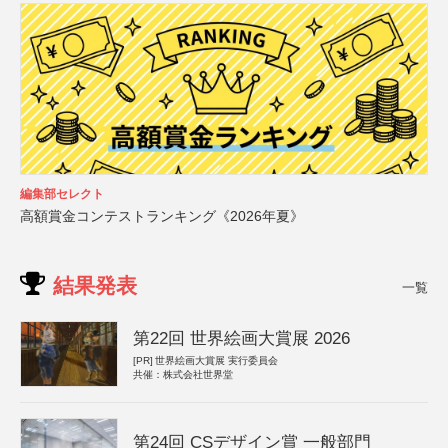
編集部セレクト
高額賞金コンテストランキング《2026年夏》
結果発表
一覧
第22回 世界絵画大賞展 2026
[PR]
世界絵画大賞展 実行委員会
共催：株式会社世界堂
第24回 CSデザイン賞 一般部門