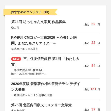
おすすめのコンテスト
[PR]
第23回 坊っちゃん文学賞 作品募集
52
あと
日
松山市
FM香川 CMコピー大賞2026 ～応募した瞬
22
間、あなたもクリエイター～
あと
日
株式会社エフエム香川
三井住友信託銀行 第4回 「わたし大
NEW
賞」
54
あと
日
三井住友信託銀行株式会社
協力：株式会社朝日新聞社
後援：日本郵便株式会社
2026年度版 音楽著作権の啓発チラシ デザイ
151
ン大募集
あと
日
一般社団法人カラオケ使用者連盟
第25回 北区内田康夫ミステリー文学賞
37
あと
日
東京都北区