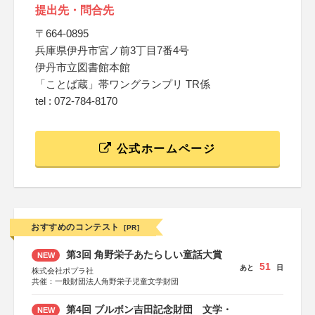
提出先・問合先
〒664-0895
兵庫県伊丹市宮ノ前3丁目7番4号
伊丹市立図書館本館
「ことば蔵」帯ワングランプリ TR係
tel : 072-784-8170
公式ホームページ
おすすめのコンテスト
[PR]
第3回 角野栄子あたらしい童話大賞
NEW
51
あと
日
株式会社ポプラ社
共催：一般財団法人角野栄子児童文学財団
第4回 ブルボン吉田記念財団 文学・
NEW