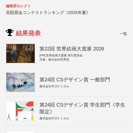
編集部セレクト
高額賞金コンテストランキング《2026年夏》
結果発表
一覧
第22回 世界絵画大賞展 2026
[PR]
世界絵画大賞展 実行委員会
共催：株式会社世界堂
第24回 CSデザイン賞 一般部門
株式会社中川ケミカル
第24回 CSデザイン賞 学生部門《学生
限定》
株式会社中川ケミカル