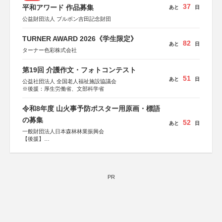
37
平和アワード 作品募集
あと
日
公益財団法人 ブルボン吉田記念財団
TURNER AWARD 2026《学生限定》
82
あと
日
ターナー色彩株式会社
第19回 介護作文・フォトコンテスト
51
あと
日
公益社団法人 全国老人福祉施設協議会
※後援：厚生労働省、文部科学省
令和8年度 山火事予防ポスター用原画・標語
の募集
52
あと
日
一般財団法人日本森林林業振興会
【後援】
総務省消防庁、文部科学省、林野庁、全国森林組合連合
会、森林火災対策協会
PR