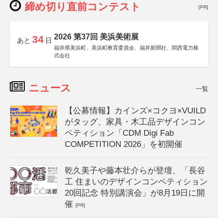
締め切り直前コンテスト
[PR]
2026 第37回 美浜美術展
34
あと
日
福井県美浜町、美浜町教育委員会、福井新聞社、関西電力株
式会社
ニュース
一覧
【公募情報】カインズ×コクヨ×VUILD
がタッグ、家具・木工品デザインコン
ペティション「CDM Digi Fab
COMPETITION 2026」を初開催
乾久美子や藤本壮介らが登壇、「長谷
工 住まいのデザインコンペティション
20回記念 特別講演会」が8月19日に開
催
[PR]