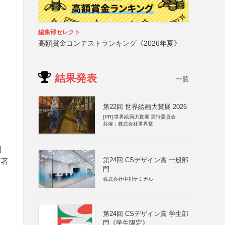
編集部セレクト
高額賞金コンテストランキング《2026年夏》
結果発表
一覧
第22回 世界絵画大賞展 2026
[PR]
世界絵画大賞展 実行委員会
共催：株式会社世界堂
利
第24回 CSデザイン賞 一般部
は著
門
株式会社中川ケミカル
第24回 CSデザイン賞 学生部
門《学生限定》