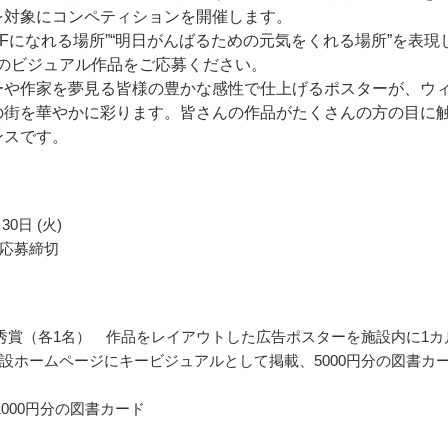
を対象にコンペティションを開催します。
FFになれる場所”“明日がんばるための元気をくれる場所”を表現
間のビジュアル作品をご応募ください。
ーや作家を夢見る皆様の豊かな感性で仕上げるポスターが、ウ
の街を華やかに彩ります。皆さんの作品がたくさんの方の目に
ンスです。
30日 (火)
応募締切
秀賞（各1名） 作品をレイアウトした広告ポスターを施設内に1カ
設ホームページにキービジュアルとして掲載、5000円分の図書カ
1000円分の図書カード