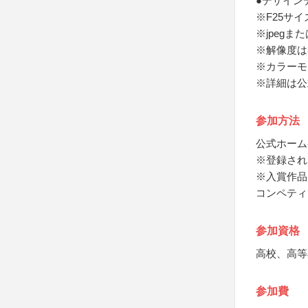
●デザイン
※F25サイ
※jpegまた
※解像度は30
※カラーモ
※詳細は公
参加方法
公式ホーム
※登録され
※入賞作品
コンペティ
参加資格
高校、高等
参加費