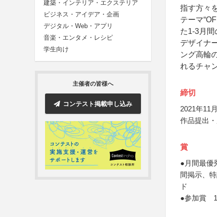
建築・インテリア・エクステリア
指す方々
ビジネス・アイデア・企画
テーマ“O
デジタル・Web・アプリ
た1-3月
音楽・エンタメ・レシピ
デザイナ
学生向け
ング高輪
れるチャ
主催者の皆様へ
締切
コンテスト掲載申し込み
2021年11月
作品提出・
賞
●月間最優
間掲示、特
ド
●参加賞 