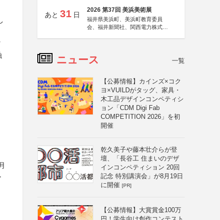
2026 第37回 美浜美術展
31
あと
日
し
福井県美浜町、美浜町教育委員
会、福井新聞社、関西電力株式会
社
ィ
触
ニュース
一覧
【公募情報】カインズ×コク
ヨ×VUILDがタッグ、家具・
木工品デザインコンペティシ
ョン「CDM Digi Fab
COMPETITION 2026」を初
開催
乾久美子や藤本壮介らが登
壇、「長谷工 住まいのデザ
月
インコンペティション 20回
記念 特別講演会」が8月19日
ー
に開催
[PR]
【公募情報】大賞賞金100万
円！学生向け創作コンテスト