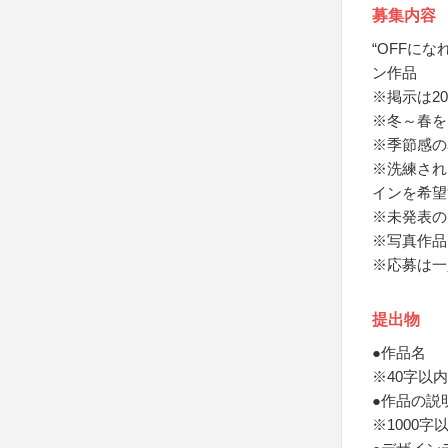
募集内容
“OFFに
ン作品
※掲示は20
※冬～春を
※季節感の
※洗練され
インを希望
※未発表の
※写真作品
※応募は一
提出物
●作品名
※40字以内
●作品の説
※1000字