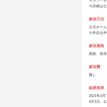
※カラーモ
※詳細は公
参加方法
公式ホーム
※作品を外
参加資格
高校、高等
参加費
無し
結果発表
2021年
4月1日、