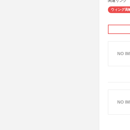
関連リンク
ウィング高
NO I
NO I