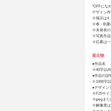
“OFFに
デザイン作
※掲示は4
※春 - 
※未発表の
※写真作品
※応募は一
提出物
●作品名
※40字以内
●作品の説
※1000字
●デザイン
※F25サイ
※jpegまた
※解像度は30