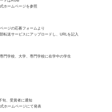
ードはRGB
式ホームページを参照
ページの応募フォームより
部転送サービスにアップロードし、URLを記入
専門学校、大学、専門学校に在学中の学生
3月下旬、受賞者に通知
公式ホームページにて発表