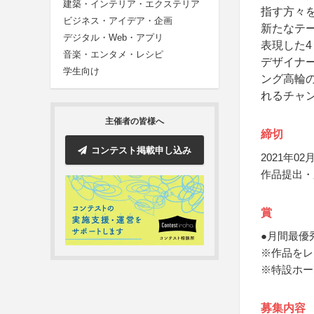
建築・インテリア・エクステリア
指す方々
ビジネス・アイデア・企画
新たなテー
デジタル・Web・アプリ
表現した4
音楽・エンタメ・レシピ
デザイナ
学生向け
ング高輪
れるチャ
主催者の皆様へ
締切
コンテスト掲載申し込み
2021年02月
作品提出・
賞
●月間最優
※作品をレ
※特設ホー
募集内容