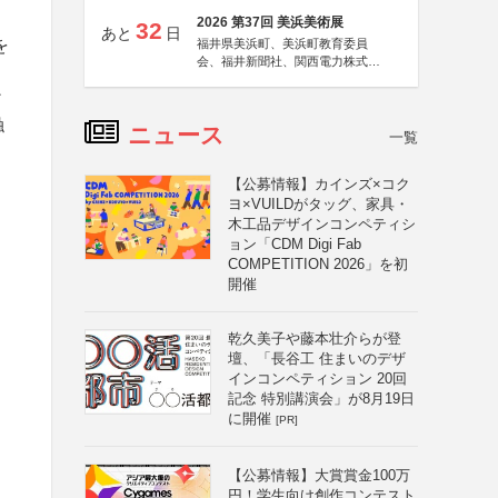
2026 第37回 美浜美術展
32
あと
日
を
福井県美浜町、美浜町教育委員
会、福井新聞社、関西電力株式会
社
ィ
触
ニュース
一覧
【公募情報】カインズ×コク
ヨ×VUILDがタッグ、家具・
木工品デザインコンペティシ
ョン「CDM Digi Fab
COMPETITION 2026」を初
開催
乾久美子や藤本壮介らが登
壇、「長谷工 住まいのデザ
インコンペティション 20回
記念 特別講演会」が8月19日
に開催
[PR]
【公募情報】大賞賞金100万
円！学生向け創作コンテスト