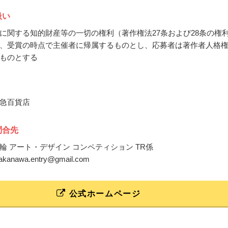
扱い
に関する知的財産等の一切の権利（著作権法27条および28条の権
、受賞の時点で主催者に帰属するものとし、応募者は著作者人格
ものとする
急百貨店
問合先
輪 アート・デザイン コンペティション TR係
gtakanawa.entry@gmail.com
公式ホームページ