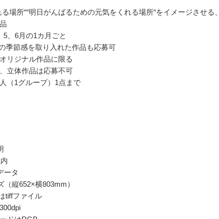
なれる場所““明日がんばるための元気をくれる場所“をイメージさせる
品
、5、6月の1カ月ごと
初夏の季節感を取り入れた作品も応募可
オリジナル作品に限る
、立体作品は応募不可
人（1グループ）1点まで
明
以内
データ
ズ（縦652×横803mm）
はtiffファイル
0dpi