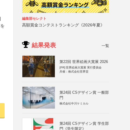
利
編集部セレクト
高額賞金コンテストランキング《2026年夏》
権を
結果発表
一覧
第22回 世界絵画大賞展 2026
[PR]
世界絵画大賞展 実行委員会
共催：株式会社世界堂
第24回 CSデザイン賞 一般部
門
株式会社中川ケミカル
第24回 CSデザイン賞 学生部
門《学生限定》