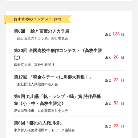
おすすめのコンテスト
[PR]
第6回 「絵と言葉のチカラ展」
126
あと
日
「絵と言葉のチカラ展」実行委員会
第30回 全国高校生創作コンテスト《高校生限
26
定》
あと
日
國學院大學、高校生新聞社
第17回 「税金をテーマに川柳大募集！」
22
あと
日
一般社団法人武蔵府中法人会
第6回 丸山薫「帆・ランプ・鷗」賞 詩作品募
52
集《小・中・高校生限定》
あと
日
愛知県豊橋市、丸山薫賞運営委員会
第6回「都民の人権川柳」
22
あと
日
東京都人権啓発活動ネットワーク協議会