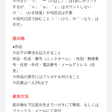
※小さい「っ」「ー（のばし）」は1音にカウント
するが、「ゃ」「ゅ」「ょ」はカウントしない
※「」（かぎ括弧）や句読点は不要
※現代口語で詠むこと（「～けり」や「～なり」は
不可）
提出物
●作品
※以下の事項を記入すること
作品・氏名・雅号（ニックネーム）・性別・郵便番
号・住所・年代・電話番号・メールアドレス（任
意）
※作品の漢字にはフリガナを付けること
※応募は一人2句まで
参加方法
提出物を下記提出先までハガキにて郵送、もしくは
ファックス・メールにて送付