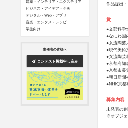
建築・インテリア・エクステリア
作品提出・
ビジネス・アイデア・企画
デジタル・Web・アプリ
賞
音楽・エンタメ・レシピ
●文部科学
学生向け
●なにわ国
●女流陶芸
●現代美術
主催者の皆様へ
●女流陶芸
コンテスト掲載申し込み
●京都府知
●京都市長
●朝日新聞
●NHK京
募集内容
未発表の創
※オブジェ