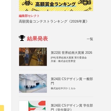
編集部セレクト
高額賞金コンテストランキング《2026年夏》
結果発表
一覧
第22回 世界絵画大賞展 2026
[PR]
世界絵画大賞展 実行委員会
共催：株式会社世界堂
第24回 CSデザイン賞 一般部
門
株式会社中川ケミカル
第24回 CSデザイン賞 学生部
門《学生限定》