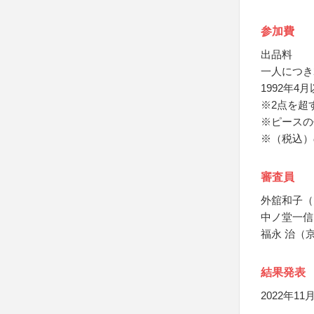
参加費
出品料
一人につき
1992年4
※2点を超
※ピースの
※（税込）
審査員
外舘和子（
中ノ堂一信
福永 治（
結果発表
2022年1