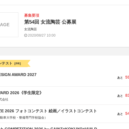
募集要項
第54回 女流陶芸 公募展
MAGE
女流陶芸
2020/08/27 10:00
ンテスト
[PR]
SIGN AWARD 2027
5
あと
WARD 2026《学生限定》
8
あと
式会社
RIZE 2026 フォトコンテスト 絵画／イラストコンテスト
5
あと
国自動車大学校・整備専門学校協会）