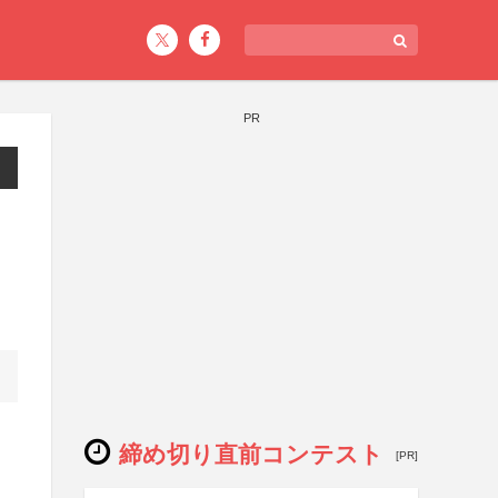
PR
締め切り直前コンテスト
[PR]