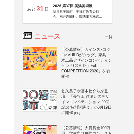
2026 第37回 美浜美術展
31
あと
日
福井県美浜町、美浜町教育委員
会、福井新聞社、関西電力株式会
社
ニュース
一覧
【公募情報】カインズ×コク
ヨ×VUILDがタッグ、家具・
木工品デザインコンペティシ
ョン「CDM Digi Fab
COMPETITION 2026」を初
開催
乾久美子や藤本壮介らが登
壇、「長谷工 住まいのデザ
インコンペティション 20回
記念 特別講演会」が8月19日
に開催
[PR]
【公募情報】大賞賞金100万
円！学生向け創作コンテスト