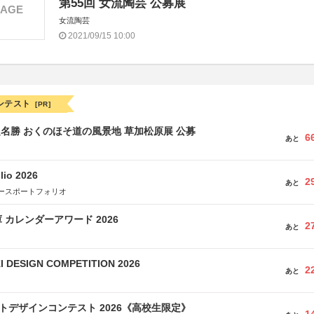
第55回 女流陶芸 公募展
MAGE
女流陶芸
2021/09/15 10:00
ンテスト
[PR]
定名勝 おくのほそ道の風景地 草加松原展 公募
6
あと
lio 2026
2
あと
ースポートフォリオ
 カレンダーアワード 2026
2
あと
 DESIGN COMPETITION 2026
2
あと
クトデザインコンテスト 2026《高校生限定》