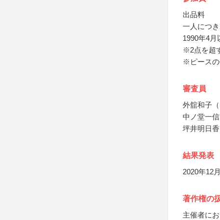
出品料
一人につき
1990年4
※2点を超
※ピースの
審査員
外舘和子（
中ノ堂一信
坪井明日香
結果発表
2020年1
著作権の
主催者にお