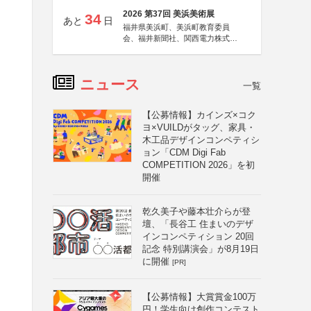
2026 第37回 美浜美術展
34
あと
日
福井県美浜町、美浜町教育委員
会、福井新聞社、関西電力株式会
社
ニュース
一覧
【公募情報】カインズ×コク
ヨ×VUILDがタッグ、家具・
木工品デザインコンペティシ
ョン「CDM Digi Fab
COMPETITION 2026」を初
開催
乾久美子や藤本壮介らが登
壇、「長谷工 住まいのデザ
インコンペティション 20回
記念 特別講演会」が8月19日
に開催
[PR]
【公募情報】大賞賞金100万
円！学生向け創作コンテスト