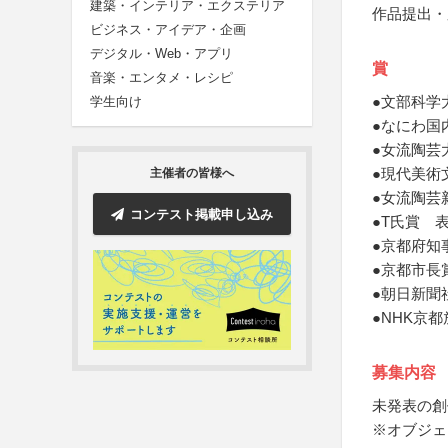
建築・インテリア・エクステリア
作品提出・
ビジネス・アイデア・企画
デジタル・Web・アプリ
賞
音楽・エンタメ・レシピ
●文部科学
学生向け
●なにわ国
●女流陶芸
●現代美術
主催者の皆様へ
●女流陶芸
コンテスト掲載申し込み
●T氏賞 
●京都府知
●京都市長
●朝日新聞
●NHK京
募集内容
未発表の創
※オブジェ