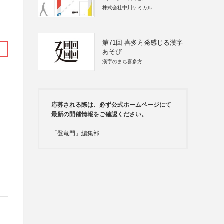
株式会社中川ケミカル
第71回 喜多方発感じる漢字
あそび
漢字のまち喜多方
応募される際は、必ず公式ホームページにて
最新の開催情報をご確認ください。
「登竜門」編集部