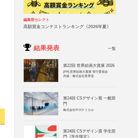
編集部セレクト
高額賞金コンテストランキング《2026年夏》
結果発表
一覧
第22回 世界絵画大賞展 2026
[PR]
世界絵画大賞展 実行委員会
共催：株式会社世界堂
第24回 CSデザイン賞 一般部
門
株式会社中川ケミカル
第24回 CSデザイン賞 学生部
門《学生限定》