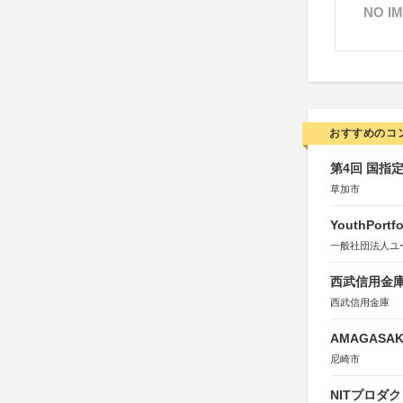
NO I
おすすめのコ
第4回 国指
草加市
YouthPortfo
一般社団法人ユ
西武信用金庫
西武信用金庫
AMAGASAKI
尼崎市
NITプロダ