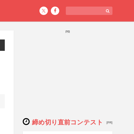
PR
締め切り直前コンテスト
[PR]