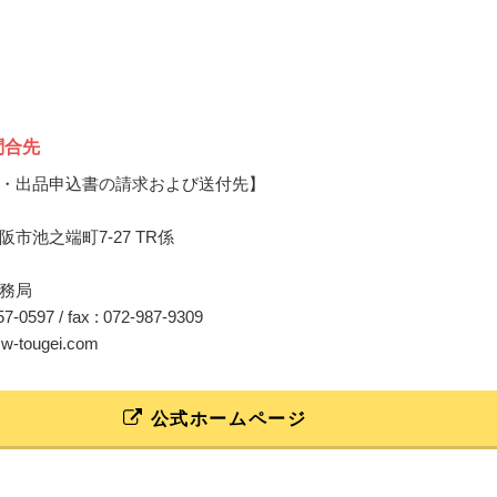
問合先
・出品申込書の請求および送付先】
市池之端町7-27 TR係
務局
357-0597 / fax : 072-987-9309
@w-tougei.com
公式ホームページ