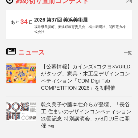
締め切り直前コンテスト
[PR]
2026 第37回 美浜美術展
34
あと
日
福井県美浜町、美浜町教育委員会、福井新聞社、関西電力株
式会社
ニュース
一覧
【公募情報】カインズ×コクヨ×VUILD
がタッグ、家具・木工品デザインコン
ペティション「CDM Digi Fab
COMPETITION 2026」を初開催
乾久美子や藤本壮介らが登壇、「長谷
工 住まいのデザインコンペティション
20回記念 特別講演会」が8月19日に開
催
[PR]