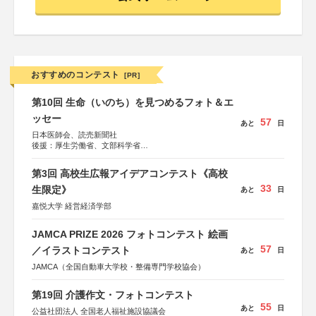
おすすめのコンテスト
[PR]
第10回 生命（いのち）を見つめるフォト＆エ
ッセー
57
あと
日
日本医師会、読売新聞社
後援：厚生労働省、文部科学省
協賛：東京海上日動火災保険株式会社、東京海上日動あん
しん生命保険株式会社
第3回 高校生広報アイデアコンテスト《高校
33
生限定》
あと
日
嘉悦大学 経営経済学部
JAMCA PRIZE 2026 フォトコンテスト 絵画
57
／イラストコンテスト
あと
日
JAMCA（全国自動車大学校・整備専門学校協会）
第19回 介護作文・フォトコンテスト
55
あと
日
公益社団法人 全国老人福祉施設協議会