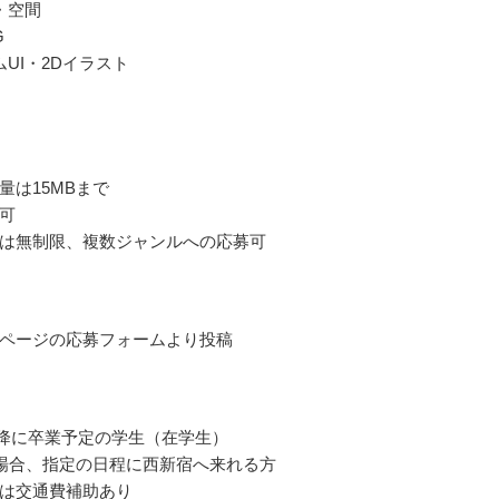
・空間
G
ムUI・2Dイラスト
量は15MBまで
用可
は無制限、複数ジャンルへの応募可
ページの応募フォームより投稿
年以降に卒業予定の学生（在学生）
場合、指定の日程に西新宿へ来れる方
は交通費補助あり