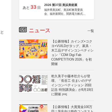
2026 第37回 美浜美術展
33
あと
日
福井県美浜町、美浜町教育委員
会、福井新聞社、関西電力株式会
社
ニュース
一覧
ごと
【公募情報】カインズ×コク
ヨ×VUILDがタッグ、家具・
木工品デザインコンペティシ
ョン「CDM Digi Fab
COMPETITION 2026」を初
開催
乾久美子や藤本壮介らが登
壇、「長谷工 住まいのデザ
インコンペティション 20回
記念 特別講演会」が8月19日
に開催
[PR]
【公募情報】大賞賞金100万
円！学生向け創作コンテスト