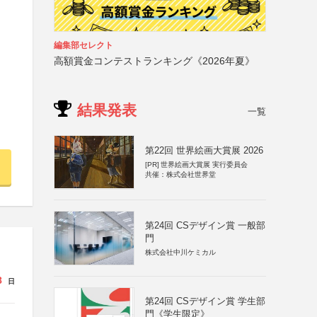
編集部セレクト
高額賞金コンテストランキング《2026年夏》
結果発表
一覧
第22回 世界絵画大賞展 2026
[PR]
世界絵画大賞展 実行委員会
共催：株式会社世界堂
第24回 CSデザイン賞 一般部
門
株式会社中川ケミカル
8
日
第24回 CSデザイン賞 学生部
門《学生限定》