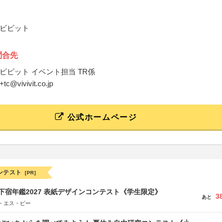
ビビット
問合先
ビビット イベント担当 TR係
+tc@vivivit.co.jp
公式ホームページ
ンテスト
[PR]
e学生下宿年鑑2027 表紙デザインコンテスト《学生限定》
3
あと
・エス・ビー