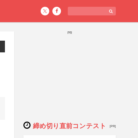
PR
締め切り直前コンテスト
[PR]