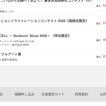
すごいちからを調べてみよう！ 夏休み自由研究コンテスト《小・
5
》
あと
本銅センター
ションイラストレーションコンテスト 2026《高校生限定》
2
あと
-CELL ～ Students’ Show 2026～ 《学生限定》
4
あと
ズ | artTunes Co.,Ltd.
ートナー：株式会社JERA
イクルアート展
2
あと
ト展実行委員会
社
掲載申し込み
主催運営ガイド
利用規約
お