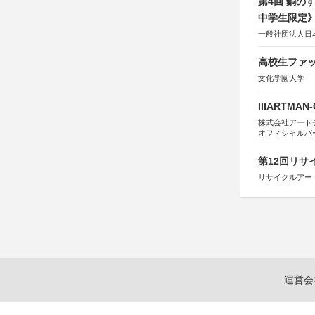
第4回 銅の
中学生限定
一般社団法人日
高校生ファッ
文化学園大学
IIIARTMAN
株式会社アートチューン
オフィシャルパ
第12回リサ
リサイクルアー
運営会