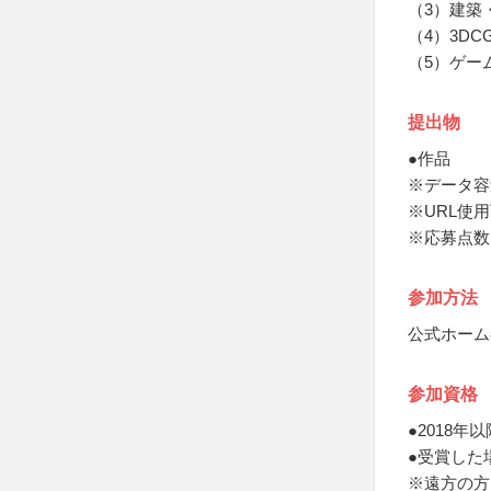
（3）建築
（4）3DC
（5）ゲー
提出物
●作品
※データ容
※URL使
※応募点数
参加方法
公式ホーム
参加資格
●2018
●受賞した
※遠方の方