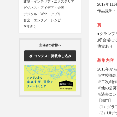
建築・インテリア・エクステリア
2017年11月
ビジネス・アイデア・企画
作品提出・
デジタル・Web・アプリ
音楽・エンタメ・レシピ
賞
学生向け
●グランプ
展”会場に
主催者の皆様へ
他賞あり
コンテスト掲載申し込み
募集内容
2015年
※学校課題
※二次創作
※他の公募
※過去コン
【部門】
（1）グラ
（2）UIデ