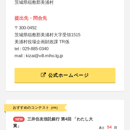
茨城県稲敷郡美浦村
提出先・問合先
〒300-0492
茨城県稲敷郡美浦村大字受領1515
美浦村役場企画財政課 TR係
tel : 029-885-0340
mail : kizai@vill.miho.lg.jp
公式ホームページ
おすすめのコンテスト
[PR]
三井住友信託銀行 第4回 「わたし大
NEW
賞」
54
あと
日