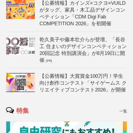
【公募情報】カインズ×コクヨ×VUILD
がタッグ、家具・木工品デザインコン
ペティション「CDM Digi Fab
COMPETITION 2026」を初開催
乾久美子や藤本壮介らが登壇、「長谷
工 住まいのデザインコンペティション
20回記念 特別講演会」が8月19日に開
催
[PR]
【公募情報】大賞賞金100万円！学生
向け創作コンテスト「サイゲームス ク
リエイティブコンテスト2026」が開催
特集
一覧