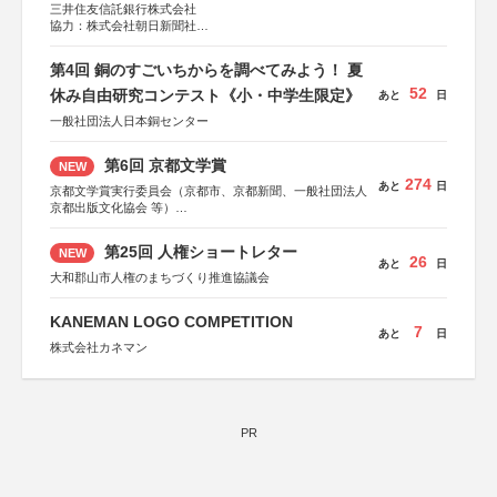
三井住友信託銀行株式会社
協力：株式会社朝日新聞社
後援：日本郵便株式会社
第4回 銅のすごいちからを調べてみよう！ 夏
52
休み自由研究コンテスト《小・中学生限定》
あと
日
一般社団法人日本銅センター
第6回 京都文学賞
NEW
274
あと
日
京都文学賞実行委員会（京都市、京都新聞、一般社団法人
京都出版文化協会 等）
協力：京都府書店商業組合、朝日新聞出版、
KADOKAWA、河出書房新社、幻冬舎、講談社、光文社、
第25回 人権ショートレター
NEW
集英社、小学館、祥伝社、新潮社、淡交社、ちいさいミシ
26
あと
日
マ社、徳間書店、早川書房、PHP研究所、双葉社、文藝春
大和郡山市人権のまちづくり推進協議会
秋、ポプラ社、毎日新聞出版
KANEMAN LOGO COMPETITION
7
あと
日
株式会社カネマン
PR