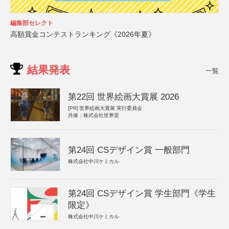
編集部セレクト
高額賞金コンテストランキング《2026年夏》
結果発表
一覧
第22回 世界絵画大賞展 2026
[PR]
世界絵画大賞展 実行委員会
共催：株式会社世界堂
第24回 CSデザイン賞 一般部門
株式会社中川ケミカル
第24回 CSデザイン賞 学生部門《学生
限定》
株式会社中川ケミカル